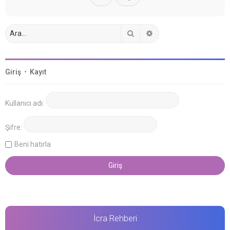
Ara
Gelişmiş arama
Giriş
•
Kayıt
Kullanıcı adı:
Şifre:
Beni hatırla
İcra Rehberi