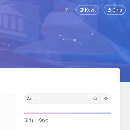
Kayıt
Giriş
Ara
Gelişmiş a
Giriş
•
Kayıt