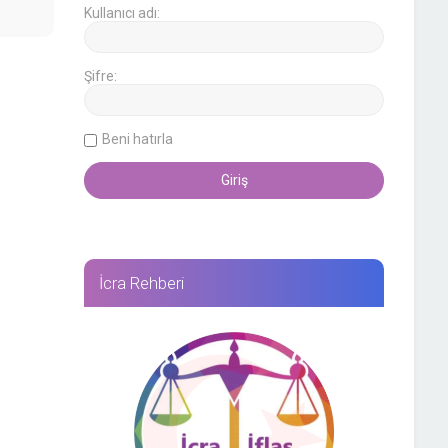
Kullanıcı adı:
Şifre:
Beni hatırla
İcra Rehberi