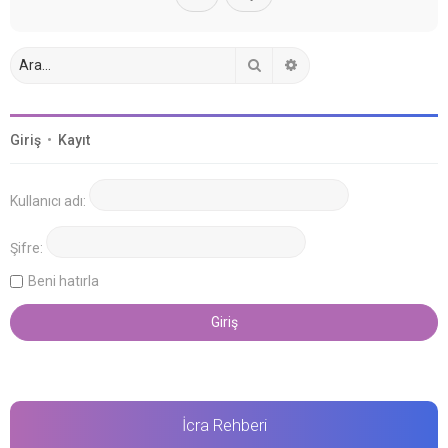
Ara
Gelişmiş arama
Giriş
•
Kayıt
Kullanıcı adı:
Şifre:
Beni hatırla
İcra Rehberi