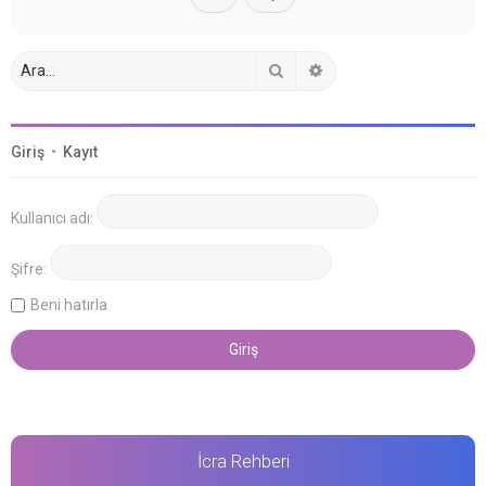
Ara
Gelişmiş arama
Giriş
•
Kayıt
Kullanıcı adı:
Şifre:
Beni hatırla
İcra Rehberi