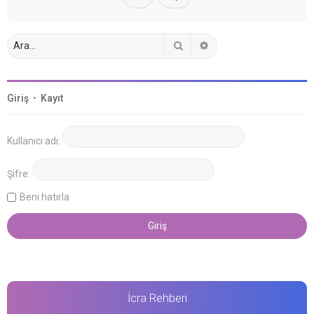
Ara
Gelişmiş arama
Giriş
•
Kayıt
Kullanıcı adı:
Şifre:
Beni hatırla
İcra Rehberi