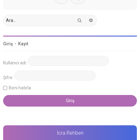
Ara
Gelişmiş arama
Giriş
•
Kayıt
Kullanıcı adı:
Şifre:
Beni hatırla
İcra Rehberi