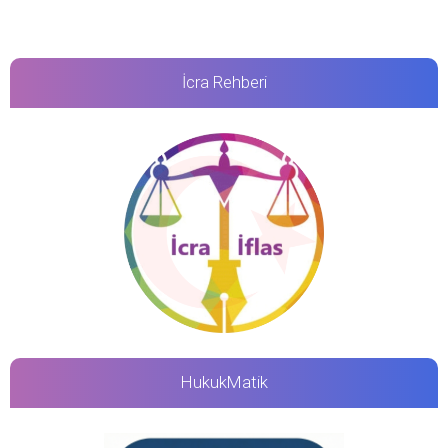
İcra Rehberi
HukukMatik