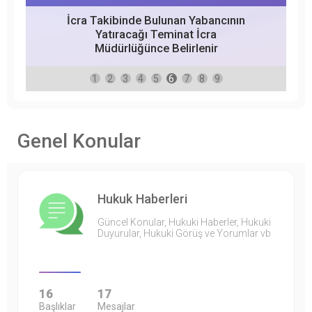
İcra Takibinde Bulunan Yabancının
Yatıracağı Teminat İcra
Müdürlüğünce Belirlenir
1
2
3
4
5
6
7
8
9
Genel Konular
Hukuk Haberleri
Güncel Konular, Hukuki Haberler, Hukuki
Duyurular, Hukuki Görüş ve Yorumlar vb
16
17
Başlıklar
Mesajlar