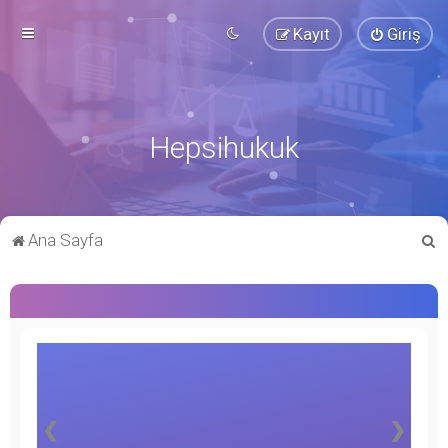
Kayıt
Giriş
Hepsihukuk
A
Ana Sayfa
r
a
❮
❯