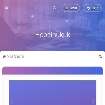
Kayıt
Giriş
Hepsihukuk
A
Ana Sayfa
r
a
❮
❯