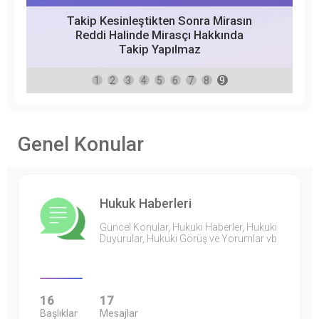
Takip Kesinleştikten Sonra Mirasın
Reddi Halinde Mirasçı Hakkında
Takip Yapılmaz
1
2
3
4
5
6
7
8
9
Genel Konular
Hukuk Haberleri
Güncel Konular, Hukuki Haberler, Hukuki
Duyurular, Hukuki Görüş ve Yorumlar vb
16
17
Başlıklar
Mesajlar