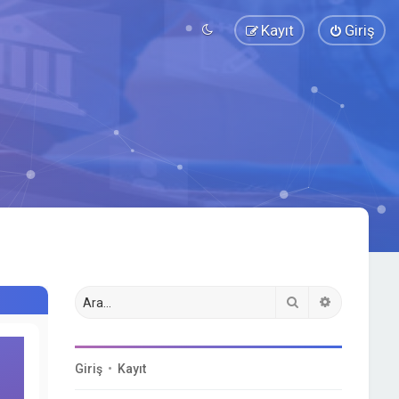
Kayıt
Giriş
Ara
Gelişmiş a
Giriş
•
Kayıt