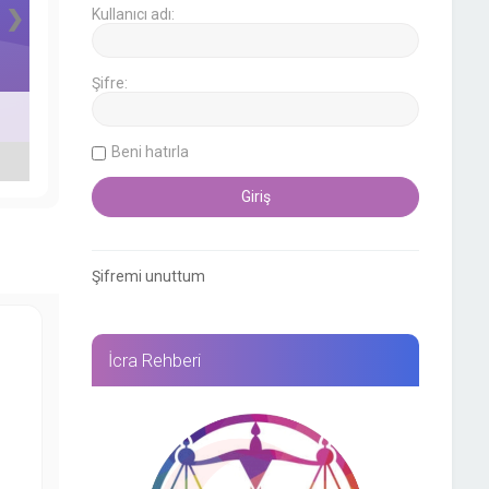
❯
Kullanıcı adı:
Şifre:
Beni hatırla
Şifremi unuttum
İcra Rehberi