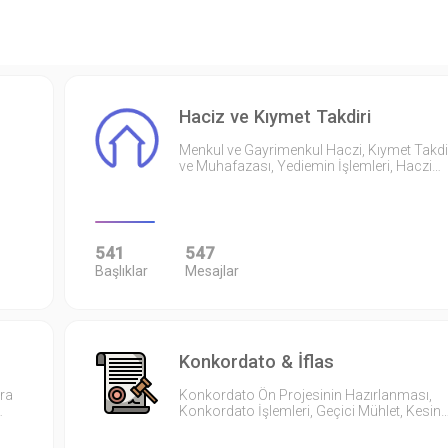
Haciz ve Kıymet Takdiri
Menkul ve Gayrimenkul Haczi, Kıymet Takdi
ve Muhafazası, Yediemin İşlemleri, Haczi…
541
547
Başlıklar
Mesajlar
Konkordato & İflas
ıra
Konkordato Ön Projesinin Hazırlanması,
…
Konkordato İşlemleri, Geçici Mühlet, Kesin