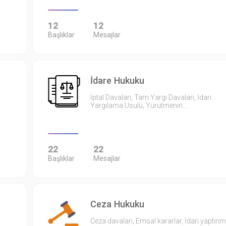
12
12
Başlıklar
Mesajlar
İdare Hukuku
İptal Davaları, Tam Yargı Davaları, İdari
Yargılama Usulü, Yürütmenin…
22
22
Başlıklar
Mesajlar
Ceza Hukuku
Ceza davaları, Emsal kararlar, İdari yaptırım