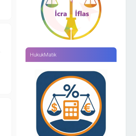
…
HukukMatik