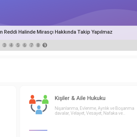
ın Reddi Halinde Mirasçı Hakkında Takip Yapılmaz
3
4
5
6
7
8
9
Kişiler & Aile Hukuku
Nişanlanma, Evlenme, Ayrılık ve Boşanma
davalar, Velayet, Vesayet, Nafaka ve…