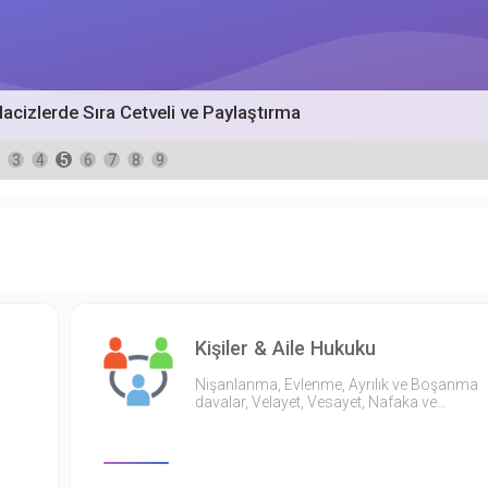
acizlerde Sıra Cetveli ve Paylaştırma
3
4
5
6
7
8
9
Kişiler & Aile Hukuku
Nişanlanma, Evlenme, Ayrılık ve Boşanma
davalar, Velayet, Vesayet, Nafaka ve…