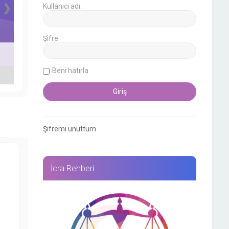
❯
Kullanıcı adı:
Şifre:
Beni hatırla
Şifremi unuttum
İcra Rehberi