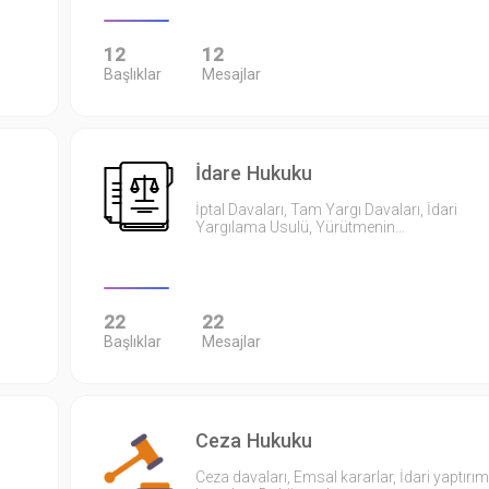
12
12
Başlıklar
Mesajlar
İdare Hukuku
İptal Davaları, Tam Yargı Davaları, İdari
Yargılama Usulü, Yürütmenin…
22
22
Başlıklar
Mesajlar
Ceza Hukuku
Ceza davaları, Emsal kararlar, İdari yaptırım