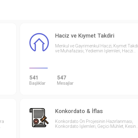
Haciz ve Kıymet Takdiri
Menkul ve Gayrimenkul Haczi, Kıymet Takdi
ve Muhafazası, Yediemin İşlemleri, Haczi…
541
547
Başlıklar
Mesajlar
Konkordato & İflas
ıra
Konkordato Ön Projesinin Hazırlanması,
…
Konkordato İşlemleri, Geçici Mühlet, Kesin