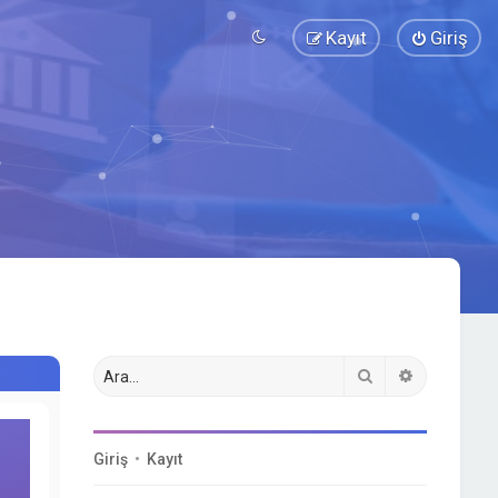
Kayıt
Giriş
Ara
Gelişmiş a
Giriş
•
Kayıt