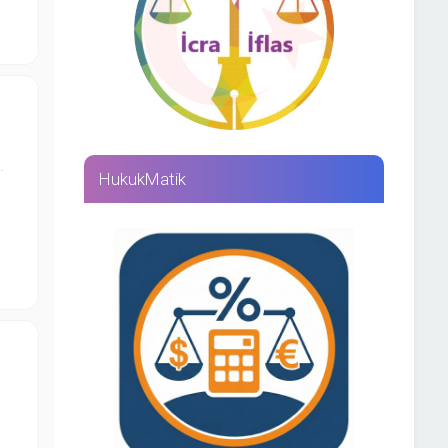
…
HukukMatik