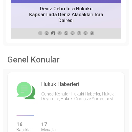
Deniz Cebri İcra Hukuku
Kapsamında Deniz Alacakları İcra
Dairesi
1
2
3
4
5
6
7
8
9
Genel Konular
Hukuk Haberleri
Güncel Konular, Hukuki Haberler, Hukuki
Duyurular, Hukuki Görüş ve Yorumlar vb
16
17
Başlıklar
Mesajlar