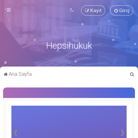
Kayıt
Giriş
Hepsihukuk
A
Ana Sayfa
r
a
❮
❯