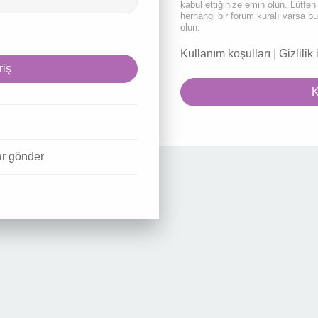
kabul ettiğinize emin olun. Lütf
herhangi bir forum kuralı varsa b
olun.
Kullanım koşulları
|
Gizlilik 
K
ar gönder