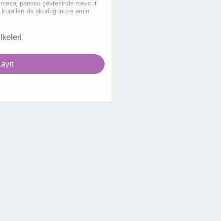
en mesaj panosu çevresinde mevcut
u kuralları da okuduğunuza emin
ilkeleri
ayıt