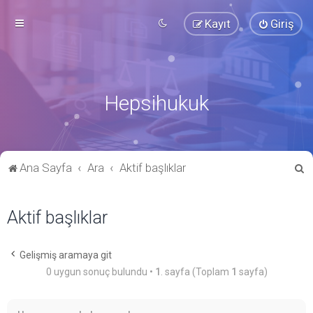
Kayıt
Giriş
Hepsihukuk
A
Ana Sayfa
Ara
Aktif başlıklar
r
a
Aktif başlıklar
Gelişmiş aramaya git
0 uygun sonuç bulundu •
1
. sayfa (Toplam
1
sayfa)