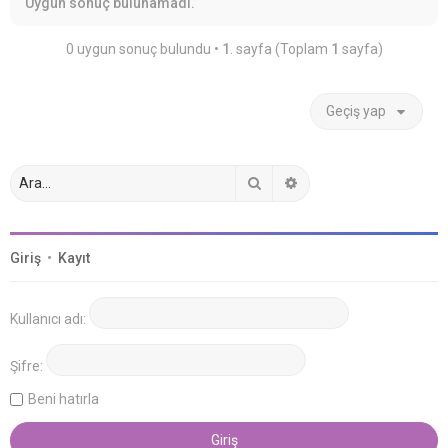
Uygun sonuç bulunamadı.
0 uygun sonuç bulundu •
1
. sayfa (Toplam
1
sayfa)
Geçiş yap
Ara
Gelişmiş arama
Giriş
•
Kayıt
Kullanıcı adı:
Şifre:
Beni hatırla