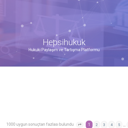
Hepsihukuk
Hukuki Paylaşım ve Tartışma Platformu
1000 uygun sonuçtan fazlası bulundu
1
…
2
3
4
5
1
. sayfa (Toplam
40
sayfa)