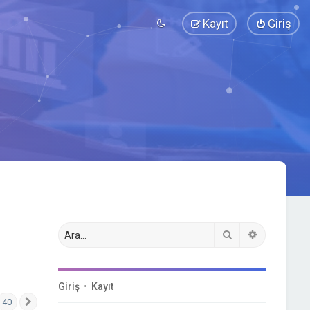
Kayıt
Giriş
Ara
Gelişmiş a
Giriş
•
Kayıt
40
Sonraki