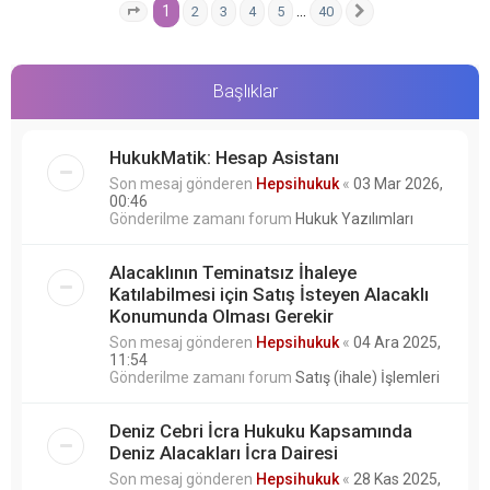
1
…
2
3
4
5
40
1
. sayfa (Toplam
40
sayfa)
Sonraki
Başlıklar
HukukMatik: Hesap Asistanı
Son mesaj gönderen
Hepsihukuk
«
03 Mar 2026,
00:46
Gönderilme zamanı forum
Hukuk Yazılımları
Alacaklının Teminatsız İhaleye
Katılabilmesi için Satış İsteyen Alacaklı
Konumunda Olması Gerekir
Son mesaj gönderen
Hepsihukuk
«
04 Ara 2025,
11:54
Gönderilme zamanı forum
Satış (ihale) İşlemleri
Deniz Cebri İcra Hukuku Kapsamında
Deniz Alacakları İcra Dairesi
Son mesaj gönderen
Hepsihukuk
«
28 Kas 2025,