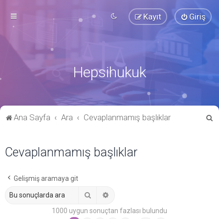
Kayıt
Giriş
Hepsihukuk
A
Ana Sayfa
Ara
Cevaplanmamış başlıklar
r
a
Cevaplanmamış başlıklar
Gelişmiş aramaya git
Ara
Gelişmiş arama
1000 uygun sonuçtan fazlası bulundu