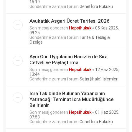
15:19
Gönderilme zamanı forum
Genel İcra Hukuku
Avukatlık Asgari Ücret Tarifesi 2026
Son mesaj gönderen
Hepsihukuk
«
05 Kas 2025,
09:25
Gönderilme zamanı forum
Tarife & Tebliğ &
Özelge
Aynı Gün Uygulanan Hacizlerde Sıra
Cetveli ve Paylaştırma
Son mesaj gönderen
Hepsihukuk
«
12 Haz 2025,
13:44
Gönderilme zamanı forum
Satış (ihale) İşlemleri
İcra Takibinde Bulunan Yabancının
Yatıracağı Teminat İcra Müdürlüğünce
Belirlenir
Son mesaj gönderen
Hepsihukuk
«
01 Haz 2025,
07:53
Gönderilme zamanı forum
Genel İcra Hukuku