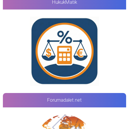
HukukMatik
Forumadalet.net