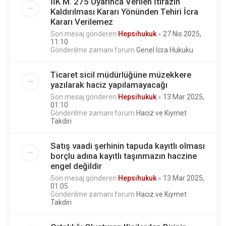
İİK M. 275 Uyarınca Verilen İtirazın
Kaldırılması Kararı Yönünden Tehiri İcra
Kararı Verilemez
Son mesaj gönderen
Hepsihukuk
«
27 Nis 2025,
11:10
Gönderilme zamanı forum
Genel İcra Hukuku
Ticaret sicil müdürlüğüne müzekkere
yazılarak haciz yapılamayacağı
Son mesaj gönderen
Hepsihukuk
«
13 Mar 2025,
01:10
Gönderilme zamanı forum
Haciz ve Kıymet
Takdiri
Satış vaadi şerhinin tapuda kayıtlı olması
borçlu adına kayıtlı taşınmazın haczine
engel değildir
Son mesaj gönderen
Hepsihukuk
«
13 Mar 2025,
01:05
Gönderilme zamanı forum
Haciz ve Kıymet
Takdiri