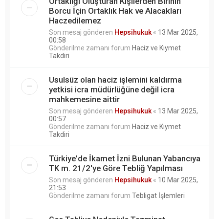
Ortaklığı Oluşturan Kişilerden Birinin
Borcu İçin Ortaklık Hak ve Alacakları
Haczedilemez
Son mesaj gönderen
Hepsihukuk
«
13 Mar 2025,
00:58
Gönderilme zamanı forum
Haciz ve Kıymet
Takdiri
Usulsüz olan haciz işlemini kaldırma
yetkisi icra müdürlüğüne değil icra
mahkemesine aittir
Son mesaj gönderen
Hepsihukuk
«
13 Mar 2025,
00:57
Gönderilme zamanı forum
Haciz ve Kıymet
Takdiri
Türkiye'de İkamet İzni Bulunan Yabancıya
TK m. 21/2'ye Göre Tebliğ Yapılması
Son mesaj gönderen
Hepsihukuk
«
10 Mar 2025,
21:53
Gönderilme zamanı forum
Tebligat İşlemleri