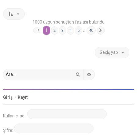
1000 uygun sonuçtan fazlası bulundu
1
…
2
3
4
5
40
1
. sayfa (Toplam
40
sayfa)
Sonraki
Geçiş yap
Ara
Gelişmiş arama
Giriş
•
Kayıt
Kullanıcı adı:
Şifre: