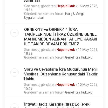
Alınması
Son mesaj gönderen
Hepsihukuk
«
16 May 2025,
14:14
Gönderilme zamanı forum
Harç & Vergi
Uygulamaları
ÖRNEK-13 ve ÖRNEK-14 İCRA
TAKİPLERİNDE; İTİRAZ ÜZERİNE GENEL
MAHKEMEDEN ALINAN TAHLİYE KARARI
İLE TAKİBE DEVAM EDİLEMEZ
Son mesaj gönderen
Hepsihukuk
«
11 May 2025,
10:33
Gönderilme zamanı forum
Genel İcra Hukuku
Soru ve Cevaplarla İcra Müdürünün Mehil
Vesikası Düzenleme Konusundaki Takdir
Hakkı
Son mesaj gönderen
Hepsihukuk
«
10 May 2025,
15:13
Gönderilme zamanı forum
Genel İcra Hukuku
İhtiyati Haciz Kararına İtiraz Edilerek