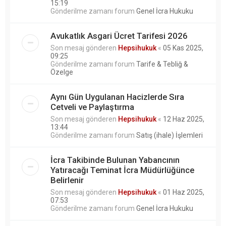
15:19
Gönderilme zamanı forum
Genel İcra Hukuku
Avukatlık Asgari Ücret Tarifesi 2026
Son mesaj gönderen
Hepsihukuk
«
05 Kas 2025,
09:25
Gönderilme zamanı forum
Tarife & Tebliğ &
Özelge
Aynı Gün Uygulanan Hacizlerde Sıra
Cetveli ve Paylaştırma
Son mesaj gönderen
Hepsihukuk
«
12 Haz 2025,
13:44
Gönderilme zamanı forum
Satış (ihale) İşlemleri
İcra Takibinde Bulunan Yabancının
Yatıracağı Teminat İcra Müdürlüğünce
Belirlenir
Son mesaj gönderen
Hepsihukuk
«
01 Haz 2025,
07:53
Gönderilme zamanı forum
Genel İcra Hukuku