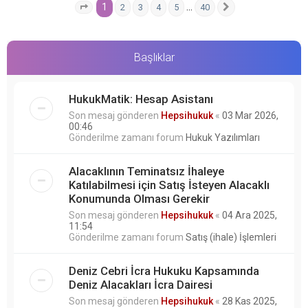
1
…
2
3
4
5
40
1
. sayfa (Toplam
40
sayfa)
Sonraki
Başlıklar
HukukMatik: Hesap Asistanı
Son mesaj gönderen
Hepsihukuk
«
03 Mar 2026,
00:46
Gönderilme zamanı forum
Hukuk Yazılımları
Alacaklının Teminatsız İhaleye
Katılabilmesi için Satış İsteyen Alacaklı
Konumunda Olması Gerekir
Son mesaj gönderen
Hepsihukuk
«
04 Ara 2025,
11:54
Gönderilme zamanı forum
Satış (ihale) İşlemleri
Deniz Cebri İcra Hukuku Kapsamında
Deniz Alacakları İcra Dairesi
Son mesaj gönderen
Hepsihukuk
«
28 Kas 2025,