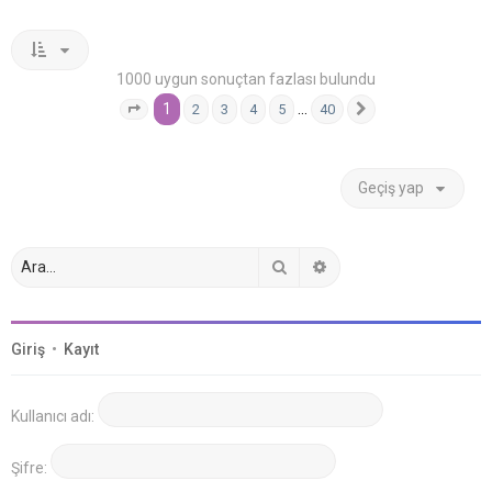
1000 uygun sonuçtan fazlası bulundu
1
…
2
3
4
5
40
1
. sayfa (Toplam
40
sayfa)
Sonraki
Geçiş yap
Ara
Gelişmiş arama
Giriş
•
Kayıt
Kullanıcı adı:
Şifre: