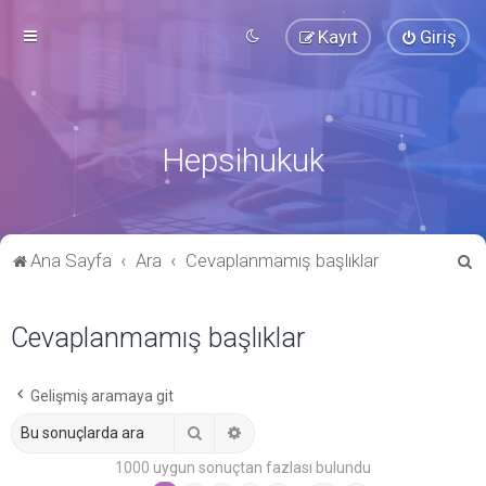
Kayıt
Giriş
Hepsihukuk
A
Ana Sayfa
Ara
Cevaplanmamış başlıklar
r
a
Cevaplanmamış başlıklar
Gelişmiş aramaya git
Ara
Gelişmiş arama
1000 uygun sonuçtan fazlası bulundu