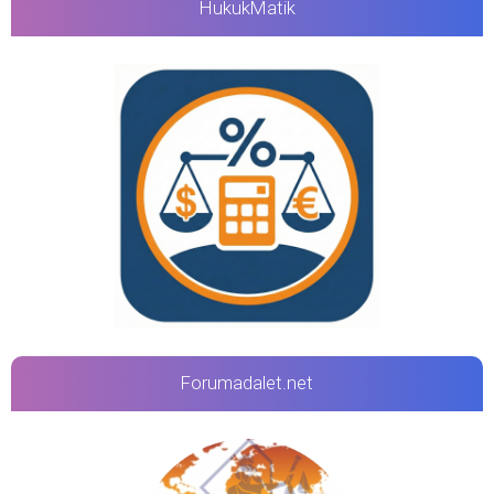
HukukMatik
Forumadalet.net