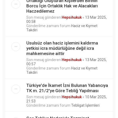
Ortaklığı Oluşturan Kişilerden Birinin
Borcu İçin Ortaklık Hak ve Alacakları
Haczedilemez
Son mesaj gönderen
Hepsihukuk
«
13 Mar 2025,
00:58
Gönderilme zamanı forum
Haciz ve Kıymet
Takdiri
Usulsüz olan haciz işlemini kaldırma
yetkisi icra müdürlüğüne değil icra
mahkemesine aittir
Son mesaj gönderen
Hepsihukuk
«
13 Mar 2025,
00:57
Gönderilme zamanı forum
Haciz ve Kıymet
Takdiri
Türkiye'de İkamet İzni Bulunan Yabancıya
TK m. 21/2'ye Göre Tebliğ Yapılması
Son mesaj gönderen
Hepsihukuk
«
10 Mar 2025,
21:53
Gönderilme zamanı forum
Tebligat İşlemleri