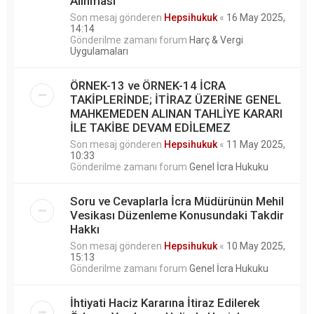
Alınması
Son mesaj gönderen
Hepsihukuk
«
16 May 2025,
14:14
Gönderilme zamanı forum
Harç & Vergi
Uygulamaları
ÖRNEK-13 ve ÖRNEK-14 İCRA
TAKİPLERİNDE; İTİRAZ ÜZERİNE GENEL
MAHKEMEDEN ALINAN TAHLİYE KARARI
İLE TAKİBE DEVAM EDİLEMEZ
Son mesaj gönderen
Hepsihukuk
«
11 May 2025,
10:33
Gönderilme zamanı forum
Genel İcra Hukuku
Soru ve Cevaplarla İcra Müdürünün Mehil
Vesikası Düzenleme Konusundaki Takdir
Hakkı
Son mesaj gönderen
Hepsihukuk
«
10 May 2025,
15:13
Gönderilme zamanı forum
Genel İcra Hukuku
İhtiyati Haciz Kararına İtiraz Edilerek