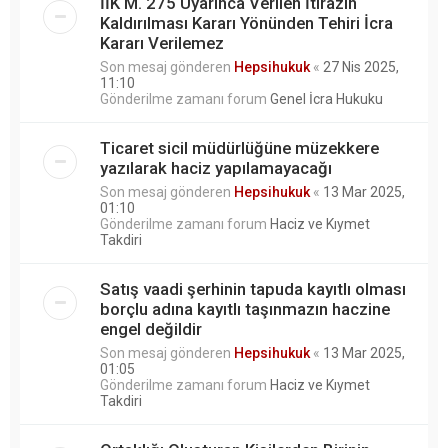
İİK M. 275 Uyarınca Verilen İtirazın
Kaldırılması Kararı Yönünden Tehiri İcra
Kararı Verilemez
Son mesaj gönderen
Hepsihukuk
«
27 Nis 2025,
11:10
Gönderilme zamanı forum
Genel İcra Hukuku
Ticaret sicil müdürlüğüne müzekkere
yazılarak haciz yapılamayacağı
Son mesaj gönderen
Hepsihukuk
«
13 Mar 2025,
01:10
Gönderilme zamanı forum
Haciz ve Kıymet
Takdiri
Satış vaadi şerhinin tapuda kayıtlı olması
borçlu adına kayıtlı taşınmazın haczine
engel değildir
Son mesaj gönderen
Hepsihukuk
«
13 Mar 2025,
01:05
Gönderilme zamanı forum
Haciz ve Kıymet
Takdiri