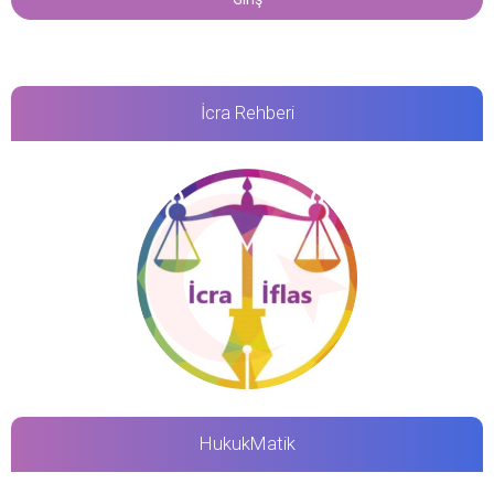
İcra Rehberi
HukukMatik