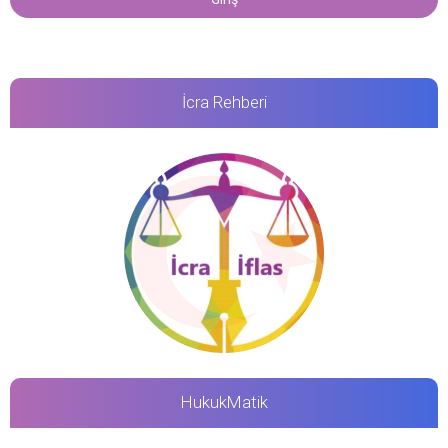
İcra Rehberi
HukukMatik