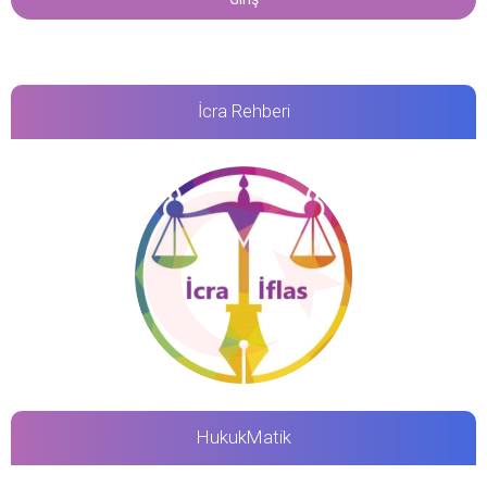
İcra Rehberi
HukukMatik