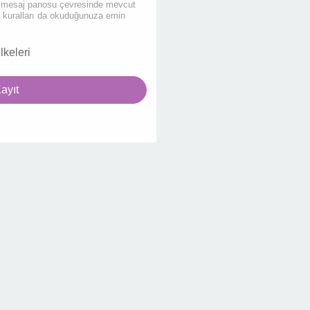
en mesaj panosu çevresinde mevcut
u kuralları da okuduğunuza emin
ilkeleri
ayıt