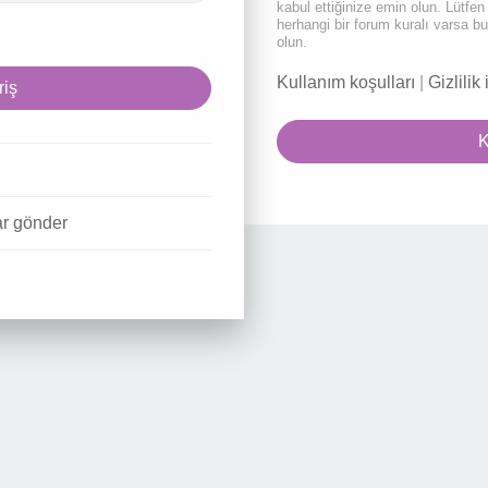
kabul ettiğinize emin olun. Lütf
herhangi bir forum kuralı varsa b
olun.
Kullanım koşulları
|
Gizlilik 
K
ar gönder