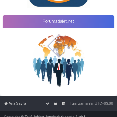
Forumadalet.net
Ana Sayfa
Tüm zamanlar
UTC+03:00
Copyright © Telif Hakları Hepsihukuk.com'a Aittir |