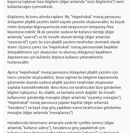
boyunca toplanan bazı bilgilerin (diğer anlamda “sizin bilgileriniz”) nasıl
kullanılacağını içermektedir.
Bilgileriniz iki konu altında toplanır. İlki, "Hepsihukuk" mesaj panosunu
dolaşırken phpBB yazılımı belirli sayıda çerezler oluşturacaktır, bu küçük
metin dosyaları bilgisayarınızda web tarayıcınızın temporary files
klasörüne indirilir. İlk iki çerezler sadece bir kullanıcı kimliği (diğer
anlamda "user-id") ve bir misafir oturum kimliği (diğer anlamda
"session-id") içerir, bu size phpBB yazılımı tarafından otomatik olarak
atanır. Üçüncü çerez ise "Hepsihukuk" mesaj panosundaki başlıkları
dolaşabilmeniz için oluşturulur ve okumuş olduğunuz başlıkların
depolanması için kullanılır, böylece kullanıcı yetenekleriniz
hızlanacaktır.
Ayrıca "Hepsihukuk" mesaj panosunu dolaşırken phpBB yazılımı için
harici çerezler oluşturabiliriz, buna rağmen bu belgenin kapsamında
görünenler dışında sadece phpBB yazılımı tarafından oluşturulan
sayfalar kastedilmektedir. İkinci konu ise tarafınızdan bize gönderilen
bilgileri topluyoruz. Bu olabilir, ve bunlarla sınırlı değildir: bir misafir
kullanıcının gönderdiği mesajlar (diğer anlamda "ziyaretçi mesajları"),
"Hepsihukuk" mesaj panosuna yapılan kayıtlar (diğer anlamda
"hesabınız") ve kayıt olup giriş yaptıktan sonra tarafınızdan gönderilen
mesajlar (diğer anlamda "mesajlarınız").
Hesabınızda tanınmanız amacıyla sade bir içerikte isminiz (diğer
anlamda "kullanıcı adınız"), hesabınıza giriş yapabilmek için
kullanacağınız bir kişisel şifre (diğer anlamda "şifreniz") ve bir kişisel,