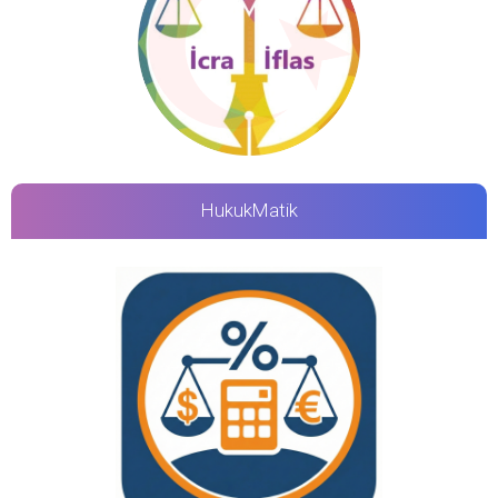
HukukMatik