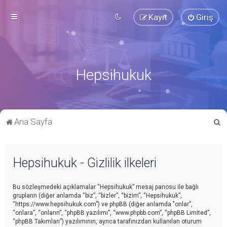
Kayıt
Giriş
Hepsihukuk
A
Ana Sayfa
r
a
Hepsihukuk - Gizlilik ilkeleri
Bu sözleşmedeki açıklamalar “Hepsihukuk” mesaj panosu ile bağlı
grupların (diğer anlamda “biz”, “bizler”, “bizim”, “Hepsihukuk”,
“https://www.hepsihukuk.com”) ve phpBB (diğer anlamda "onlar”,
“onlara”, “onların”, “phpBB yazılımı”, “www.phpbb.com”, “phpBB Limited”,
“phpBB Takımları”) yazılımının, ayrıca tarafınızdan kullanılan oturum