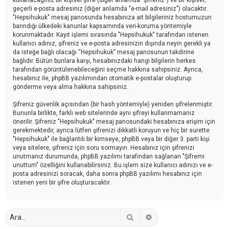
geçerli e-posta adresiniz (diğer anlamda "e-mail adresiniz") olacaktır.
"Hepsihukuk" mesaj panosunda hesabınıza ait bilgileriniz hostumuzun
barındığı ülkedeki kanunlar kapsamında veri-koruma yöntemiyle
korunmaktadır. Kayıt işlemi sırasında "Hepsihukuk" tarafından istenen
kullanıcı adınız, şifreniz ve e-posta adresinizin dışında neyin gerekli ya
da isteğe bağlı olacağı “Hepsihukuk” mesaj panosunun takdirine
bağlıdır. Bütün bunlara karşı, hesabınızdaki hangi bilgilerin herkes
tarafından görüntülenebileceğini seçme hakkına sahipsiniz. Ayrıca,
hesabınız ile, phpBB yazılımından otomatik e-postalar oluşturup
gönderme veya alma hakkına sahipsiniz.
Şifreniz güvenlik açısından (bir hash yöntemiyle) yeniden şifrelenmiştir.
Bununla birlikte, farklı web sitelerinde aynı şifreyi kullanmamanız
önerilir. Şifreniz "Hepsihukuk" mesaj panosundaki hesabınıza erişim için
gerekmektedir, ayrıca lütfen şifrenizi dikkatli koruyun ve hiç bir surette
"Hepsihukuk" ile bağlantılı bir kimseye, phpBB veya bir diğer 3. parti kişi
veya sitelere, şifreniz için soru sormayın. Hesabınız için şifrenizi
unutmanız durumunda, phpBB yazılımı tarafından sağlanan "Şifremi
unuttum" özelliğini kullanabilirsiniz. Bu işlem size kullanıcı adınızı ve e-
posta adresinizi soracak, daha sonra phpBB yazılımı hesabınız için
istenen yeni bir şifre oluşturacaktır.
Ara
Gelişmiş arama