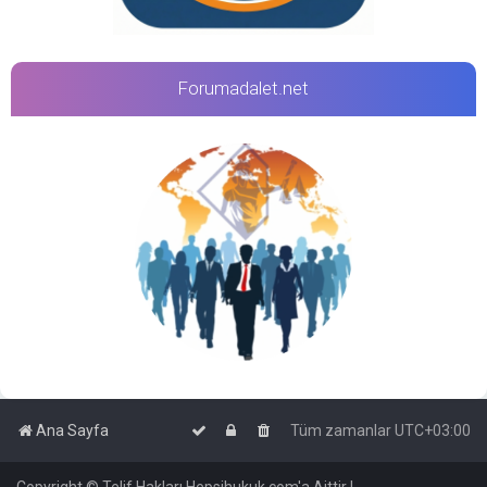
Forumadalet.net
Ana Sayfa
Tüm zamanlar
UTC+03:00
Copyright © Telif Hakları Hepsihukuk.com'a Aittir |