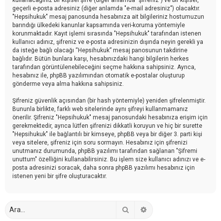
geçerli e-posta adresiniz (diğer anlamda "e-mail adresiniz") olacaktır.
"Hepsihukuk" mesaj panosunda hesabınıza ait bilgileriniz hostumuzun
barındığı ülkedeki kanunlar kapsamında veri-koruma yöntemiyle
korunmaktadır. Kayıt işlemi sırasında "Hepsihukuk" tarafından istenen
kullanıcı adınız, şifreniz ve e-posta adresinizin dışında neyin gerekli ya
da isteğe bağlı olacağı “Hepsihukuk” mesaj panosunun takdirine
bağlıdır. Bütün bunlara karşı, hesabınızdaki hangi bilgilerin herkes
tarafından görüntülenebileceğini seçme hakkına sahipsiniz. Ayrıca,
hesabınız ile, phpBB yazılımından otomatik e-postalar oluşturup
gönderme veya alma hakkına sahipsiniz.
Şifreniz güvenlik açısından (bir hash yöntemiyle) yeniden şifrelenmiştir.
Bununla birlikte, farklı web sitelerinde aynı şifreyi kullanmamanız
önerilir. Şifreniz "Hepsihukuk" mesaj panosundaki hesabınıza erişim için
gerekmektedir, ayrıca lütfen şifrenizi dikkatli koruyun ve hiç bir surette
"Hepsihukuk" ile bağlantılı bir kimseye, phpBB veya bir diğer 3. parti kişi
veya sitelere, şifreniz için soru sormayın. Hesabınız için şifrenizi
unutmanız durumunda, phpBB yazılımı tarafından sağlanan "Şifremi
unuttum" özelliğini kullanabilirsiniz. Bu işlem size kullanıcı adınızı ve e-
posta adresinizi soracak, daha sonra phpBB yazılımı hesabınız için
istenen yeni bir şifre oluşturacaktır.
Ara
Gelişmiş arama