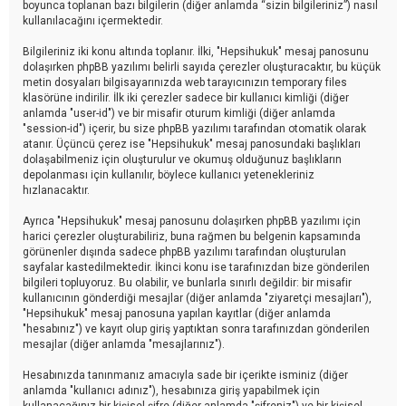
boyunca toplanan bazı bilgilerin (diğer anlamda “sizin bilgileriniz”) nasıl
kullanılacağını içermektedir.
Bilgileriniz iki konu altında toplanır. İlki, "Hepsihukuk" mesaj panosunu
dolaşırken phpBB yazılımı belirli sayıda çerezler oluşturacaktır, bu küçük
metin dosyaları bilgisayarınızda web tarayıcınızın temporary files
klasörüne indirilir. İlk iki çerezler sadece bir kullanıcı kimliği (diğer
anlamda "user-id") ve bir misafir oturum kimliği (diğer anlamda
"session-id") içerir, bu size phpBB yazılımı tarafından otomatik olarak
atanır. Üçüncü çerez ise "Hepsihukuk" mesaj panosundaki başlıkları
dolaşabilmeniz için oluşturulur ve okumuş olduğunuz başlıkların
depolanması için kullanılır, böylece kullanıcı yetenekleriniz
hızlanacaktır.
Ayrıca "Hepsihukuk" mesaj panosunu dolaşırken phpBB yazılımı için
harici çerezler oluşturabiliriz, buna rağmen bu belgenin kapsamında
görünenler dışında sadece phpBB yazılımı tarafından oluşturulan
sayfalar kastedilmektedir. İkinci konu ise tarafınızdan bize gönderilen
bilgileri topluyoruz. Bu olabilir, ve bunlarla sınırlı değildir: bir misafir
kullanıcının gönderdiği mesajlar (diğer anlamda "ziyaretçi mesajları"),
"Hepsihukuk" mesaj panosuna yapılan kayıtlar (diğer anlamda
"hesabınız") ve kayıt olup giriş yaptıktan sonra tarafınızdan gönderilen
mesajlar (diğer anlamda "mesajlarınız").
Hesabınızda tanınmanız amacıyla sade bir içerikte isminiz (diğer
anlamda "kullanıcı adınız"), hesabınıza giriş yapabilmek için
kullanacağınız bir kişisel şifre (diğer anlamda "şifreniz") ve bir kişisel,