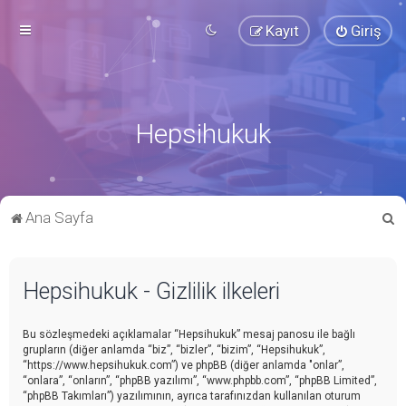
Kayıt
Giriş
Hepsihukuk
A
Ana Sayfa
r
a
Hepsihukuk - Gizlilik ilkeleri
Bu sözleşmedeki açıklamalar “Hepsihukuk” mesaj panosu ile bağlı
grupların (diğer anlamda “biz”, “bizler”, “bizim”, “Hepsihukuk”,
“https://www.hepsihukuk.com”) ve phpBB (diğer anlamda "onlar”,
“onlara”, “onların”, “phpBB yazılımı”, “www.phpbb.com”, “phpBB Limited”,
“phpBB Takımları”) yazılımının, ayrıca tarafınızdan kullanılan oturum