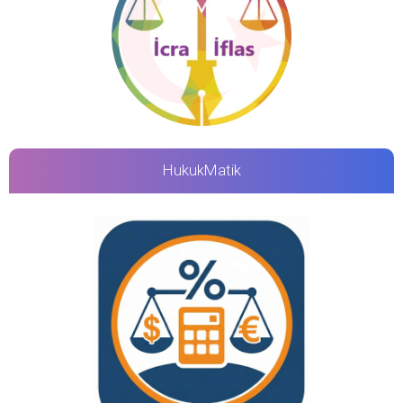
HukukMatik