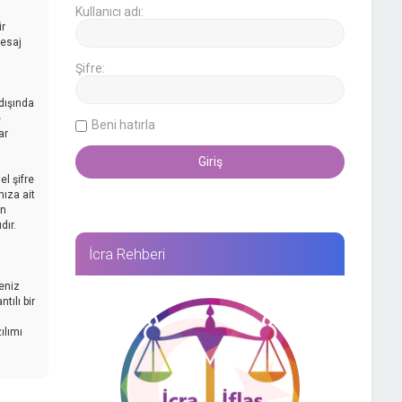
Kullanıcı adı:
ir
mesaj
Şifre:
dışında
e
Beni hatırla
ar
l şifre
nıza ait
an
dır.
İcra Rehberi
reniz
tılı bir
ılımı