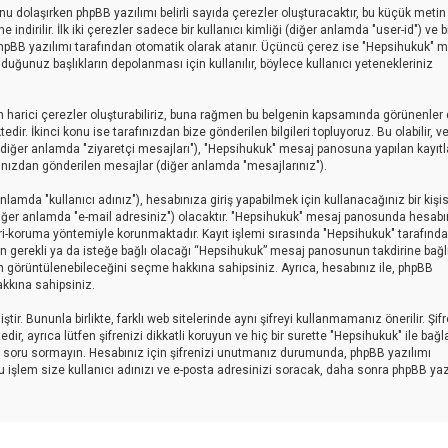
sunu dolaşırken phpBB yazılımı belirli sayıda çerezler oluşturacaktır, bu küçük metin
indirilir. İlk iki çerezler sadece bir kullanıcı kimliği (diğer anlamda "user-id") ve b
 phpBB yazılımı tarafından otomatik olarak atanır. Üçüncü çerez ise "Hepsihukuk" 
uğunuz başlıkların depolanması için kullanılır, böylece kullanıcı yetenekleriniz
 harici çerezler oluşturabiliriz, buna rağmen bu belgenin kapsamında görünenler 
r. İkinci konu ise tarafınızdan bize gönderilen bilgileri topluyoruz. Bu olabilir, v
ar (diğer anlamda "ziyaretçi mesajları"), "Hepsihukuk" mesaj panosuna yapılan kayıtl
afınızdan gönderilen mesajlar (diğer anlamda "mesajlarınız").
amda "kullanıcı adınız"), hesabınıza giriş yapabilmek için kullanacağınız bir kişise
 (diğer anlamda "e-mail adresiniz") olacaktır. "Hepsihukuk" mesaj panosunda hesabı
ri-koruma yöntemiyle korunmaktadır. Kayıt işlemi sırasında "Hepsihukuk" tarafınd
yin gerekli ya da isteğe bağlı olacağı “Hepsihukuk” mesaj panosunun takdirine bağlı
an görüntülenebileceğini seçme hakkına sahipsiniz. Ayrıca, hesabınız ile, phpBB
kkına sahipsiniz.
ir. Bununla birlikte, farklı web sitelerinde aynı şifreyi kullanmamanız önerilir. Şif
ayrıca lütfen şifrenizi dikkatli koruyun ve hiç bir surette "Hepsihukuk" ile bağlan
için soru sormayın. Hesabınız için şifrenizi unutmanız durumunda, phpBB yazılımı
Bu işlem size kullanıcı adınızı ve e-posta adresinizi soracak, daha sonra phpBB yaz