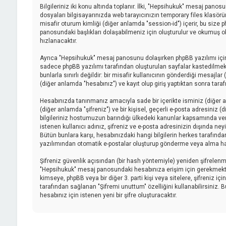
Bilgileriniz iki konu altında toplanır. İlki, "Hepsihukuk" mesaj pano
dosyaları bilgisayarınızda web tarayıcınızın temporary files klasörüne 
misafir oturum kimliği (diğer anlamda "session-id") içerir, bu size
panosundaki başlıkları dolaşabilmeniz için oluşturulur ve okumuş old
hızlanacaktır.
Ayrıca "Hepsihukuk" mesaj panosunu dolaşırken phpBB yazılımı için
sadece phpBB yazılımı tarafından oluşturulan sayfalar kastedilmektedi
bunlarla sınırlı değildir: bir misafir kullanıcının gönderdiği mesajl
(diğer anlamda "hesabınız") ve kayıt olup giriş yaptıktan sonra tar
Hesabınızda tanınmanız amacıyla sade bir içerikte isminiz (diğer anl
(diğer anlamda "şifreniz") ve bir kişisel, geçerli e-posta adresiniz
bilgileriniz hostumuzun barındığı ülkedeki kanunlar kapsamında ve
istenen kullanıcı adınız, şifreniz ve e-posta adresinizin dışında ne
Bütün bunlara karşı, hesabınızdaki hangi bilgilerin herkes tarafınd
yazılımından otomatik e-postalar oluşturup gönderme veya alma ha
Şifreniz güvenlik açısından (bir hash yöntemiyle) yeniden şifrelenmişt
"Hepsihukuk" mesaj panosundaki hesabınıza erişim için gerekmektedir, 
kimseye, phpBB veya bir diğer 3. parti kişi veya sitelere, şifreniz 
tarafından sağlanan "Şifremi unuttum" özelliğini kullanabilirsiniz. 
hesabınız için istenen yeni bir şifre oluşturacaktır.