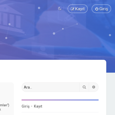
Kayıt
Giriş
Ara
Gelişmiş a
mları”)
Giriş
•
Kayıt
.