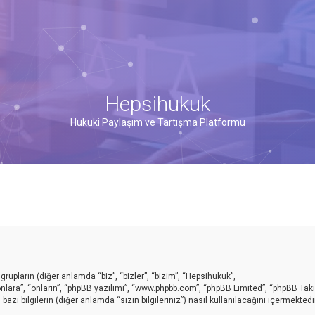
Hepsihukuk
Hukuki Paylaşım ve Tartışma Platformu
pların (diğer anlamda “biz”, “bizler”, “bizim”, “Hepsihukuk”,
lara”, “onların”, “phpBB yazılımı”, “www.phpbb.com”, “phpBB Limited”, “phpBB Takı
zı bilgilerin (diğer anlamda “sizin bilgileriniz”) nasıl kullanılacağını içermektedir