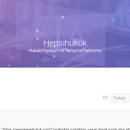
Hepsihukuk
Hukuki Paylaşım ve Tartışma Platformu
Dil:
, "https://www.hepsihukuk.com") tarafından çoğaltılan, yasal olarak sınırlı olan alt