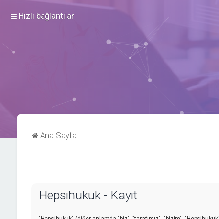
Hızlı bağlantılar
Ana Sayfa
Hepsihukuk - Kayıt
"Hepsihukuk" (diğer anlamda "biz", "tarafımız", "bizim", "Hepsihukuk"