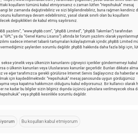
n alttaki koşulların tümünü kabul etmiyorsanız o zaman lütfen "Hepsihukuk" mesaj
gi bir zamanda değiştirebiliriz ve sizi bilgilendirebiliriz, buna rağmen kendiniz 
sunu kullanmaya devam edebilirsiniz, yasal olarak sınırlı olan bu koşulların
 değişiklikleri de kabul etmiş sayılırsınız.
pBB yazılımı”, “www.phpbb.com”, “phpBB Limited”, “phpBB Takımları”) tarafından
a “GPL” ya da “Genel Kamu Lisansı”) altında bir forum yazılımı olarak yayınlanmışt
zılımı sadece internet tabanlı tartışmaları kolaylaştırmak içindir; phpBB Limited 
in vermediğimiz şeylerden sorumlu değildir. phpBB hakkında daha fazla bilgi için, lü
ici, sekse yönelik veya ülkenizin kanunlarını çiğneyici içerikler göndermemeyi kabul
sa o ülkenin kanunları veya Uluslararası kanunlar geçerlidir. Bunları dikkate al
eğer tarafımızca gerekli görülürse İnternet Servis Sağlayıcınız da haberdar edi
 olmak için kaydedilmektedir. "Hepsihukuk" mesaj panosunda uygun gördüğümüz
taşıma veya kapatma hakkımızın olduğunu kabul ediyorsunuz. Bir kullanıcı olarak 
er ne kadar bu bilgiler sizin bilginiz dışında üçüncü şahıslara verilmeyecek olsa d
"Hepsihukuk" veya phpBB kesinlikle sorumlu değildir.