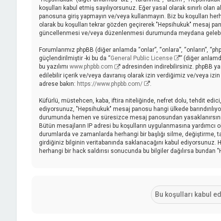
koşulları kabul etmiş sayılıyorsunuz. Eğer yasal olarak sınırlı ola
panosuna giriş yapmayın ve/veya kullanmayın. Biz bu koşulları herhan
olarak bu koşulları tekrar gözden geçirerek "Hepsihukuk" mesaj pano
güncellenmesi ve/veya düzenlenmesi durumunda meydana gelebilecek
Forumlarımız phpBB (diğer anlamda “onlar”, “onlara”, “onların”, “ph
güçlendirilmiştir -ki bu da “
General Public License
” (diğer anlamd
bu yazılımı
www.phpbb.com
adresinden indirebilirsiniz. phpBB ya
edilebilir içerik ve/veya davranış olarak izin verdiğimiz ve/veya iz
adrese bakın:
https://www.phpbb.com/
.
Küfürlü, müstehcen, kaba, iftira niteliğinde, nefret dolu, tehdit ed
ediyorsunuz, "Hepsihukuk" mesaj panosu hangi ülkede barındırılıyor
durumunda hemen ve süresizce mesaj panosundan yasaklanırsınız ve 
Bütün mesajların IP adresi bu koşulların uygulanmasına yardımcı
durumlarda ve zamanlarda herhangi bir başlığı silme, değiştirme, 
girdiğiniz bilginin veritabanında saklanacağını kabul ediyorsunuz. H
herhangi bir hack saldırısı sonucunda bu bilgiler dağılırsa bundan 