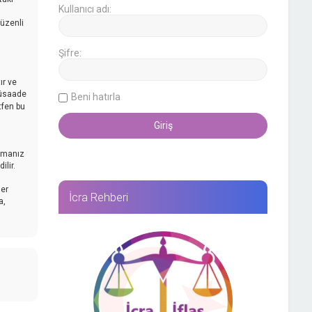
Kullanıcı adı:
düzenli
Şifre:
ır ve
müsaade
Beni hatırla
tfen bu
mamanız
lir.
her
İcra Rehberi
a,