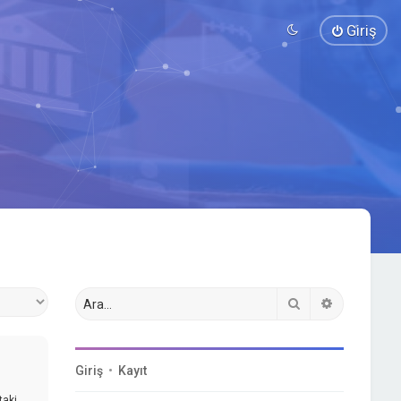
Giriş
Ara
Gelişmiş a
Giriş
•
Kayıt
taki