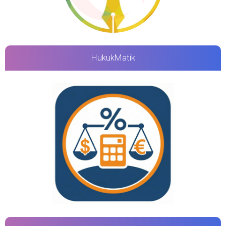
HukukMatik