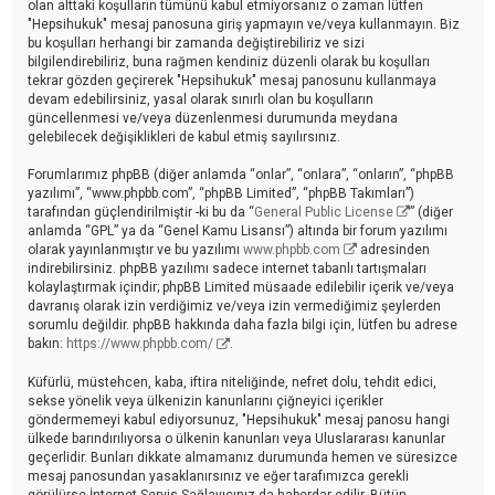
olan alttaki koşulların tümünü kabul etmiyorsanız o zaman lütfen
"Hepsihukuk" mesaj panosuna giriş yapmayın ve/veya kullanmayın. Biz
bu koşulları herhangi bir zamanda değiştirebiliriz ve sizi
bilgilendirebiliriz, buna rağmen kendiniz düzenli olarak bu koşulları
tekrar gözden geçirerek "Hepsihukuk" mesaj panosunu kullanmaya
devam edebilirsiniz, yasal olarak sınırlı olan bu koşulların
güncellenmesi ve/veya düzenlenmesi durumunda meydana
gelebilecek değişiklikleri de kabul etmiş sayılırsınız.
Forumlarımız phpBB (diğer anlamda “onlar”, “onlara”, “onların”, “phpBB
yazılımı”, “www.phpbb.com”, “phpBB Limited”, “phpBB Takımları”)
tarafından güçlendirilmiştir -ki bu da “
General Public License
” (diğer
anlamda “GPL” ya da “Genel Kamu Lisansı”) altında bir forum yazılımı
olarak yayınlanmıştır ve bu yazılımı
www.phpbb.com
adresinden
indirebilirsiniz. phpBB yazılımı sadece internet tabanlı tartışmaları
kolaylaştırmak içindir; phpBB Limited müsaade edilebilir içerik ve/veya
davranış olarak izin verdiğimiz ve/veya izin vermediğimiz şeylerden
sorumlu değildir. phpBB hakkında daha fazla bilgi için, lütfen bu adrese
bakın:
https://www.phpbb.com/
.
Küfürlü, müstehcen, kaba, iftira niteliğinde, nefret dolu, tehdit edici,
sekse yönelik veya ülkenizin kanunlarını çiğneyici içerikler
göndermemeyi kabul ediyorsunuz, "Hepsihukuk" mesaj panosu hangi
ülkede barındırılıyorsa o ülkenin kanunları veya Uluslararası kanunlar
geçerlidir. Bunları dikkate almamanız durumunda hemen ve süresizce
mesaj panosundan yasaklanırsınız ve eğer tarafımızca gerekli
görülürse İnternet Servis Sağlayıcınız da haberdar edilir. Bütün