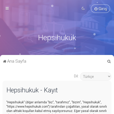
Giriş
Hepsihukuk
A
Ana Sayfa
r
a
Dil:
Hepsihukuk - Kayıt
"Hepsihukuk" (diğer anlamda "biz", "tarafımız", "bizim", "Hepsihukuk",
"https://www.hepsihukuk.com") tarafından çoğaltılan, yasal olarak sınırlı
olan alttaki koşulları kabul etmiş sayılıyorsunuz. Eğer yasal olarak sınırlı