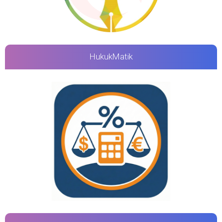
HukukMatik