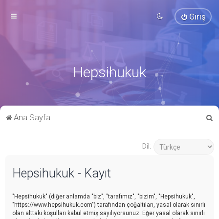
Giriş
Hepsihukuk
A
Ana Sayfa
r
a
Dil:
Hepsihukuk - Kayıt
"Hepsihukuk" (diğer anlamda "biz", "tarafımız", "bizim", "Hepsihukuk",
"https://www.hepsihukuk.com") tarafından çoğaltılan, yasal olarak sınırlı
olan alttaki koşulları kabul etmiş sayılıyorsunuz. Eğer yasal olarak sınırlı