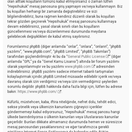
olan alttaki koşulların tümünü kabul etmiyorsanız o zaman lütfen
"Hepsihukuk" mesaj panosuna giriş yapmayın ve/veya kullanmayın. Biz
bu koşulları herhangi bir zamanda değiştirebiliriz ve sizi
bilgilendirebiliriz, buna rağmen kendiniz düzenli olarak bu koşulları
tekrar gözden geçirerek "Hepsihukuk" mesaj panosunu kullanmaya
devam edebilirsiniz, yasal olarak sınırlı olan bu koşulların
güncellenmesi ve/veya düzenlenmesi durumunda meydana
gelebilecek değişiklikleri de kabul etmiş sayılırsınız.
Forumlarımız phpBB (diğer anlamda “onlar”, “onlara”, “onların”, “phpBB
yazılımı”, “www.phpbb.com”, “phpBB Limited”, “phpBB Takımları”)
tarafından güçlendirilmiştir -ki bu da “
General Public License
” (diğer
anlamda “GPL” ya da “Genel Kamu Lisansı”) altında bir forum yazılımı
olarak yayınlanmıştır ve bu yazılımı
www.phpbb.com
adresinden
indirebilirsiniz. phpBB yazılımı sadece internet tabanlı tartışmaları
kolaylaştırmak içindir; phpBB Limited müsaade edilebilir içerik ve/veya
davranış olarak izin verdiğimiz ve/veya izin vermediğimiz şeylerden
sorumlu değildir. phpBB hakkında daha fazla bilgi için, lütfen bu adrese
bakın:
https://www.phpbb.com/
.
Küfürlü, müstehcen, kaba, iftira niteliğinde, nefret dolu, tehdit edici,
sekse yönelik veya ülkenizin kanunlarını çiğneyici içerikler
göndermemeyi kabul ediyorsunuz, "Hepsihukuk" mesaj panosu hangi
ülkede barındırılıyorsa o ülkenin kanunları veya Uluslararası kanunlar
geçerlidir. Bunları dikkate almamanız durumunda hemen ve süresizce
mesaj panosundan yasaklanırsınız ve eğer tarafımızca gerekli
görülürse İnternet Servis Sağlayıcınız da haberdar edilir. Bütün