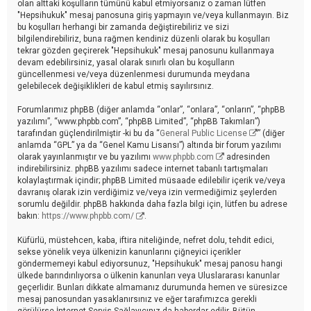
olan alttaki koşulların tümünü kabul etmiyorsanız o zaman lütfen
"Hepsihukuk" mesaj panosuna giriş yapmayın ve/veya kullanmayın. Biz
bu koşulları herhangi bir zamanda değiştirebiliriz ve sizi
bilgilendirebiliriz, buna rağmen kendiniz düzenli olarak bu koşulları
tekrar gözden geçirerek "Hepsihukuk" mesaj panosunu kullanmaya
devam edebilirsiniz, yasal olarak sınırlı olan bu koşulların
güncellenmesi ve/veya düzenlenmesi durumunda meydana
gelebilecek değişiklikleri de kabul etmiş sayılırsınız.
Forumlarımız phpBB (diğer anlamda “onlar”, “onlara”, “onların”, “phpBB
yazılımı”, “www.phpbb.com”, “phpBB Limited”, “phpBB Takımları”)
tarafından güçlendirilmiştir -ki bu da “
General Public License
” (diğer
anlamda “GPL” ya da “Genel Kamu Lisansı”) altında bir forum yazılımı
olarak yayınlanmıştır ve bu yazılımı
www.phpbb.com
adresinden
indirebilirsiniz. phpBB yazılımı sadece internet tabanlı tartışmaları
kolaylaştırmak içindir; phpBB Limited müsaade edilebilir içerik ve/veya
davranış olarak izin verdiğimiz ve/veya izin vermediğimiz şeylerden
sorumlu değildir. phpBB hakkında daha fazla bilgi için, lütfen bu adrese
bakın:
https://www.phpbb.com/
.
Küfürlü, müstehcen, kaba, iftira niteliğinde, nefret dolu, tehdit edici,
sekse yönelik veya ülkenizin kanunlarını çiğneyici içerikler
göndermemeyi kabul ediyorsunuz, "Hepsihukuk" mesaj panosu hangi
ülkede barındırılıyorsa o ülkenin kanunları veya Uluslararası kanunlar
geçerlidir. Bunları dikkate almamanız durumunda hemen ve süresizce
mesaj panosundan yasaklanırsınız ve eğer tarafımızca gerekli
görülürse İnternet Servis Sağlayıcınız da haberdar edilir. Bütün