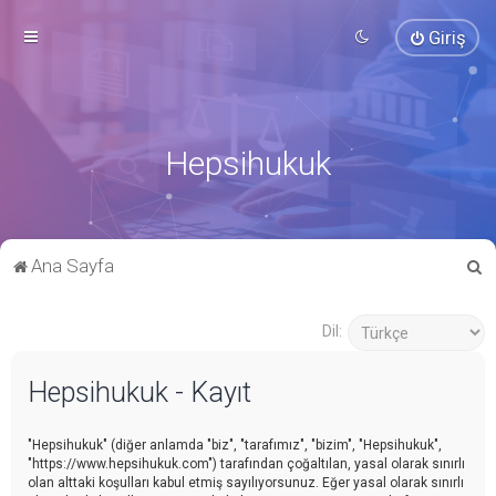
Giriş
Hepsihukuk
A
Ana Sayfa
r
a
Dil:
Hepsihukuk - Kayıt
"Hepsihukuk" (diğer anlamda "biz", "tarafımız", "bizim", "Hepsihukuk",
"https://www.hepsihukuk.com") tarafından çoğaltılan, yasal olarak sınırlı
olan alttaki koşulları kabul etmiş sayılıyorsunuz. Eğer yasal olarak sınırlı