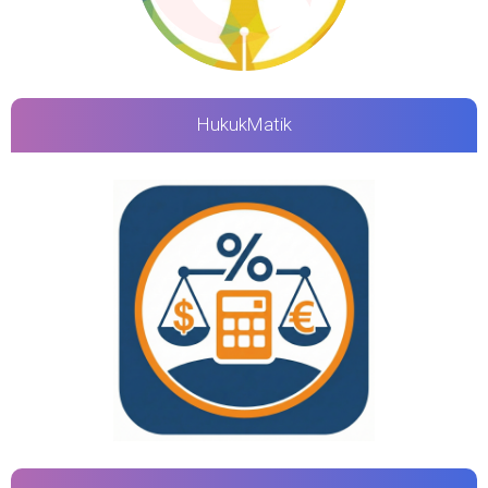
HukukMatik