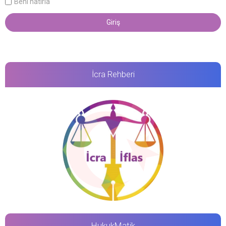
Beni hatırla
İcra Rehberi
HukukMatik