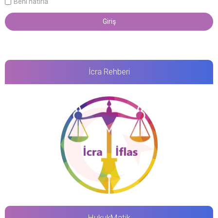
Beni hatırla
İcra Rehberi
HukukMatik