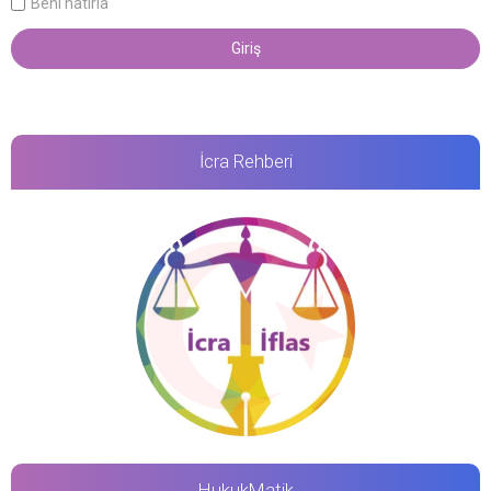
Beni hatırla
İcra Rehberi
HukukMatik