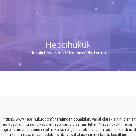
Hepsihukuk
Hukuki Paylaşım ve Tartışma Platformu
, "https://www.hepsihukuk.com") tarafından çoğaltılan, yasal olarak sınırlı olan alt
n alttaki koşulların tümünü kabul etmiyorsanız o zaman lütfen "Hepsihukuk" mesaj
gi bir zamanda değiştirebiliriz ve sizi bilgilendirebiliriz, buna rağmen kendiniz 
sunu kullanmaya devam edebilirsiniz, yasal olarak sınırlı olan bu koşulların