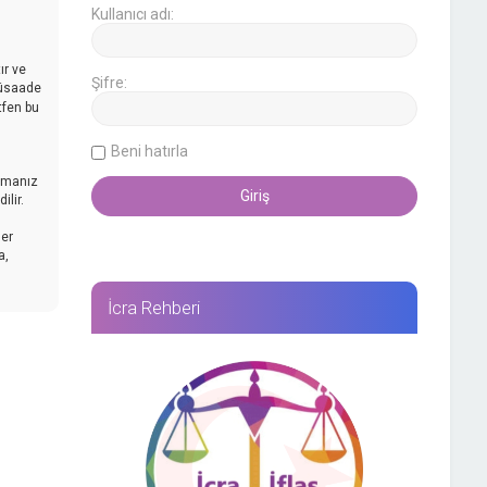
Kullanıcı adı:
ır ve
Şifre:
müsaade
tfen bu
Beni hatırla
mamanız
lir.
her
a,
İcra Rehberi