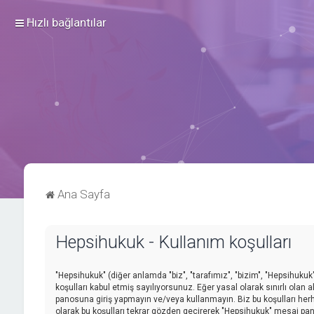
Hızlı bağlantılar
Ana Sayfa
Hepsihukuk - Kullanım koşulları
"Hepsihukuk" (diğer anlamda "biz", "tarafımız", "bizim", "Hepsihukuk"
koşulları kabul etmiş sayılıyorsunuz. Eğer yasal olarak sınırlı ola
panosuna giriş yapmayın ve/veya kullanmayın. Biz bu koşulları herhan
olarak bu koşulları tekrar gözden geçirerek "Hepsihukuk" mesaj pano