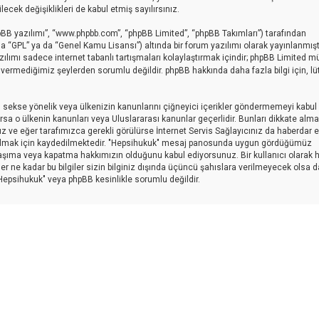
 değişiklikleri de kabul etmiş sayılırsınız.
pBB yazılımı”, “www.phpbb.com”, “phpBB Limited”, “phpBB Takımları”) tarafından
a “GPL” ya da “Genel Kamu Lisansı”) altında bir forum yazılımı olarak yayınlanmışt
zılımı sadece internet tabanlı tartışmaları kolaylaştırmak içindir; phpBB Limited 
in vermediğimiz şeylerden sorumlu değildir. phpBB hakkında daha fazla bilgi için, lü
ici, sekse yönelik veya ülkenizin kanunlarını çiğneyici içerikler göndermemeyi kabul
sa o ülkenin kanunları veya Uluslararası kanunlar geçerlidir. Bunları dikkate al
eğer tarafımızca gerekli görülürse İnternet Servis Sağlayıcınız da haberdar edi
 olmak için kaydedilmektedir. "Hepsihukuk" mesaj panosunda uygun gördüğümüz
taşıma veya kapatma hakkımızın olduğunu kabul ediyorsunuz. Bir kullanıcı olarak 
er ne kadar bu bilgiler sizin bilginiz dışında üçüncü şahıslara verilmeyecek olsa d
"Hepsihukuk" veya phpBB kesinlikle sorumlu değildir.