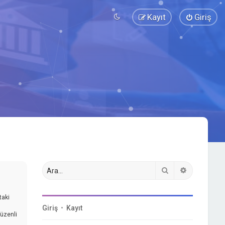
Kayıt
Giriş
Ara
Gelişmiş a
taki
Giriş
•
Kayıt
düzenli