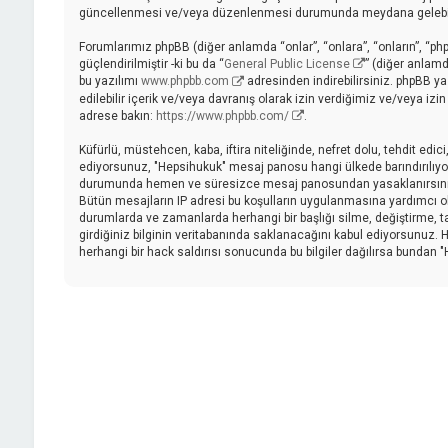
güncellenmesi ve/veya düzenlenmesi durumunda meydana gelebilecek
Forumlarımız phpBB (diğer anlamda “onlar”, “onlara”, “onların”, “ph
güçlendirilmiştir -ki bu da “
General Public License
” (diğer anlamd
bu yazılımı
www.phpbb.com
adresinden indirebilirsiniz. phpBB ya
edilebilir içerik ve/veya davranış olarak izin verdiğimiz ve/veya iz
adrese bakın:
https://www.phpbb.com/
.
Küfürlü, müstehcen, kaba, iftira niteliğinde, nefret dolu, tehdit ed
ediyorsunuz, "Hepsihukuk" mesaj panosu hangi ülkede barındırılıyor
durumunda hemen ve süresizce mesaj panosundan yasaklanırsınız ve 
Bütün mesajların IP adresi bu koşulların uygulanmasına yardımcı
durumlarda ve zamanlarda herhangi bir başlığı silme, değiştirme, 
girdiğiniz bilginin veritabanında saklanacağını kabul ediyorsunuz. H
herhangi bir hack saldırısı sonucunda bu bilgiler dağılırsa bundan 