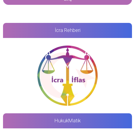
İcra Rehberi
HukukMatik