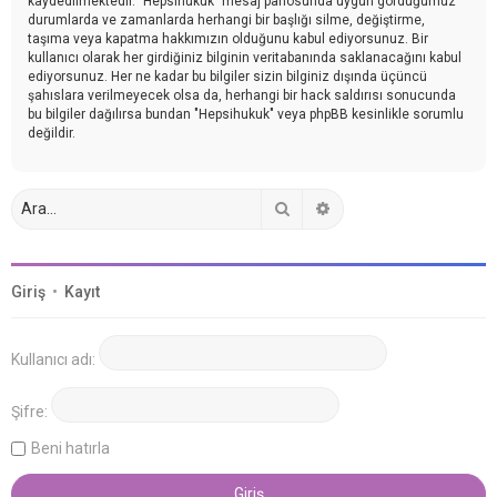
kaydedilmektedir. "Hepsihukuk" mesaj panosunda uygun gördüğümüz
durumlarda ve zamanlarda herhangi bir başlığı silme, değiştirme,
taşıma veya kapatma hakkımızın olduğunu kabul ediyorsunuz. Bir
kullanıcı olarak her girdiğiniz bilginin veritabanında saklanacağını kabul
ediyorsunuz. Her ne kadar bu bilgiler sizin bilginiz dışında üçüncü
şahıslara verilmeyecek olsa da, herhangi bir hack saldırısı sonucunda
bu bilgiler dağılırsa bundan "Hepsihukuk" veya phpBB kesinlikle sorumlu
değildir.
Ara
Gelişmiş arama
Giriş
•
Kayıt
Kullanıcı adı:
Şifre:
Beni hatırla