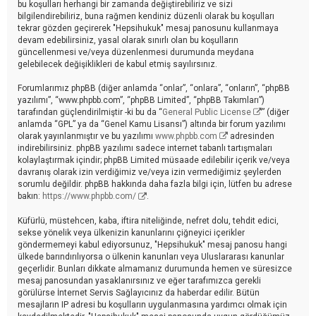
bu koşulları herhangi bir zamanda değiştirebiliriz ve sizi
bilgilendirebiliriz, buna rağmen kendiniz düzenli olarak bu koşulları
tekrar gözden geçirerek "Hepsihukuk" mesaj panosunu kullanmaya
devam edebilirsiniz, yasal olarak sınırlı olan bu koşulların
güncellenmesi ve/veya düzenlenmesi durumunda meydana
gelebilecek değişiklikleri de kabul etmiş sayılırsınız.
Forumlarımız phpBB (diğer anlamda “onlar”, “onlara”, “onların”, “phpBB
yazılımı”, “www.phpbb.com”, “phpBB Limited”, “phpBB Takımları”)
tarafından güçlendirilmiştir -ki bu da “
General Public License
” (diğer
anlamda “GPL” ya da “Genel Kamu Lisansı”) altında bir forum yazılımı
olarak yayınlanmıştır ve bu yazılımı
www.phpbb.com
adresinden
indirebilirsiniz. phpBB yazılımı sadece internet tabanlı tartışmaları
kolaylaştırmak içindir; phpBB Limited müsaade edilebilir içerik ve/veya
davranış olarak izin verdiğimiz ve/veya izin vermediğimiz şeylerden
sorumlu değildir. phpBB hakkında daha fazla bilgi için, lütfen bu adrese
bakın:
https://www.phpbb.com/
.
Küfürlü, müstehcen, kaba, iftira niteliğinde, nefret dolu, tehdit edici,
sekse yönelik veya ülkenizin kanunlarını çiğneyici içerikler
göndermemeyi kabul ediyorsunuz, "Hepsihukuk" mesaj panosu hangi
ülkede barındırılıyorsa o ülkenin kanunları veya Uluslararası kanunlar
geçerlidir. Bunları dikkate almamanız durumunda hemen ve süresizce
mesaj panosundan yasaklanırsınız ve eğer tarafımızca gerekli
görülürse İnternet Servis Sağlayıcınız da haberdar edilir. Bütün
mesajların IP adresi bu koşulların uygulanmasına yardımcı olmak için