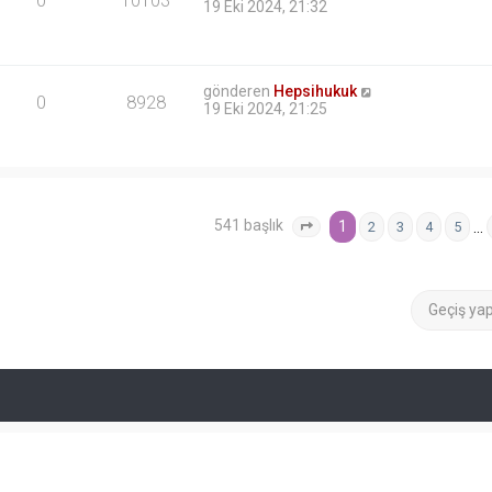
0
10103
19 Eki 2024, 21:32
gönderen
Hepsihukuk
0
8928
19 Eki 2024, 21:25
541 başlık
1
…
2
3
4
5
1
. sayfa (Toplam
22
sayfa)
Geçiş ya