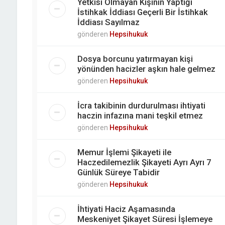
Yetkisi Olmayan Kişinin Yaptığı
İstihkak İddiası Geçerli Bir İstihkak
İddiası Sayılmaz
gönderen
Hepsihukuk
Dosya borcunu yatırmayan kişi
yönünden hacizler aşkın hale gelmez
gönderen
Hepsihukuk
İcra takibinin durdurulması ihtiyati
haczin infazına mani teşkil etmez
gönderen
Hepsihukuk
Memur İşlemi Şikayeti ile
Haczedilemezlik Şikayeti Ayrı Ayrı 7
Günlük Süreye Tabidir
gönderen
Hepsihukuk
İhtiyati Haciz Aşamasında
Meskeniyet Şikayet Süresi İşlemeye