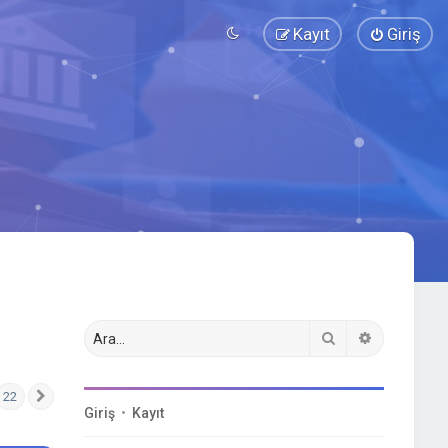
Kayıt
Giriş
Ara
Gelişmiş a
22
Sonraki
Giriş
•
Kayıt