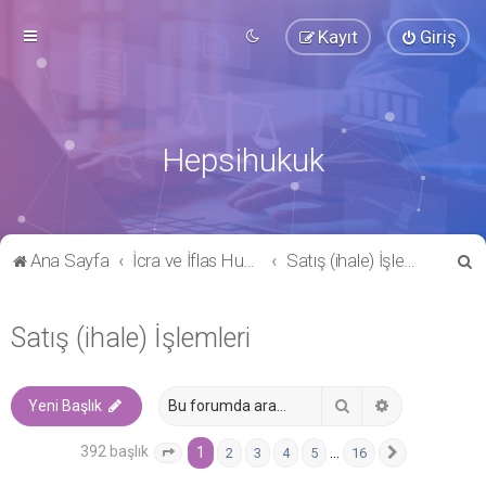
Kayıt
Giriş
Hepsihukuk
A
Ana Sayfa
İcra ve İflas Hukuku
Satış (ihale) İşlemleri
r
a
Satış (ihale) İşlemleri
Ara
Gelişmiş ara
Yeni Başlık
392 başlık
1
…
2
3
4
5
16
1
. sayfa (Toplam
16
sayfa)
Sonraki