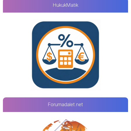
HukukMatik
Forumadalet.net