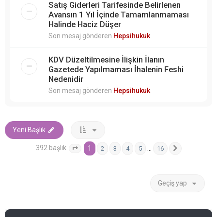
Satış Giderleri Tarifesinde Belirlenen
Avansın 1 Yıl İçinde Tamamlanmaması
Halinde Haciz Düşer
Son mesaj gönderen
Hepsihukuk
KDV Düzeltilmesine İlişkin İlanın
Gazetede Yapılmaması İhalenin Feshi
Nedenidir
Son mesaj gönderen
Hepsihukuk
Yeni Başlık
392 başlık
1
…
2
3
4
5
16
1
. sayfa (Toplam
16
sayfa)
Sonraki
Geçiş yap