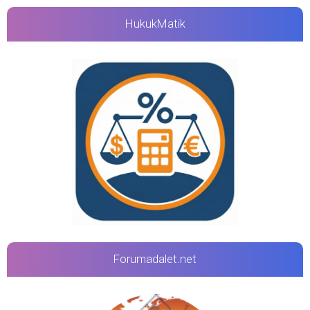
HukukMatik
Forumadalet.net