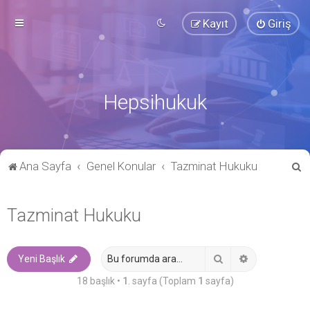
Kayıt
Giriş
Hepsihukuk
A
Ana Sayfa
Genel Konular
Tazminat Hukuku
r
a
Tazminat Hukuku
Ara
Gelişmiş ara
Yeni Başlık
18 başlık •
1
. sayfa (Toplam
1
sayfa)