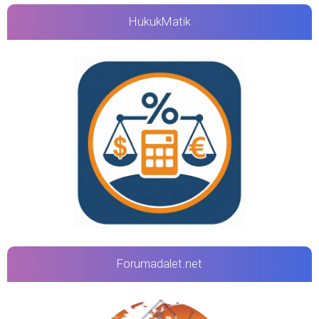
HukukMatik
Forumadalet.net