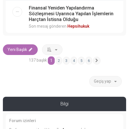
Finansal Yeniden Yapılandırma
Sözleşmesi Uyarınca Yapılan İşlemlerin
Harçtan İstisna Olduğu
Son mesaj gönderen
Hepsihukuk
Yeni Başlık
137 başlık
1
2
3
4
5
6
Sonraki
Geçiş yap
Bilgi
Forum izinleri