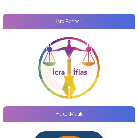
İcra Rehberi
HukukMatik