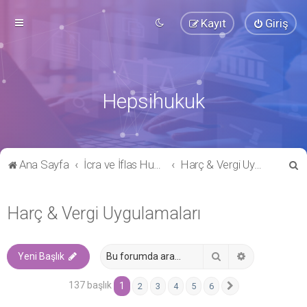
Kayıt
Giriş
Hepsihukuk
A
Ana Sayfa
İcra ve İflas Hukuku
Harç & Vergi Uygulamaları
r
a
Harç & Vergi Uygulamaları
Ara
Gelişmiş ara
Yeni Başlık
137 başlık
1
2
3
4
5
6
Sonraki