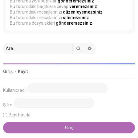
Bu foruma yeni başlıklar
gönderemezsiniz
Bu forumdaki başlıklara cevap
veremezsiniz
Bu forumdaki mesajlarınızı
düzenleyemezsiniz
Bu forumdaki mesajlarınızı
silemezsiniz
Bu foruma dosya ekleri
gönderemezsiniz
Ara
Gelişmiş arama
Giriş
•
Kayıt
Kullanıcı adı:
Şifre:
Beni hatırla