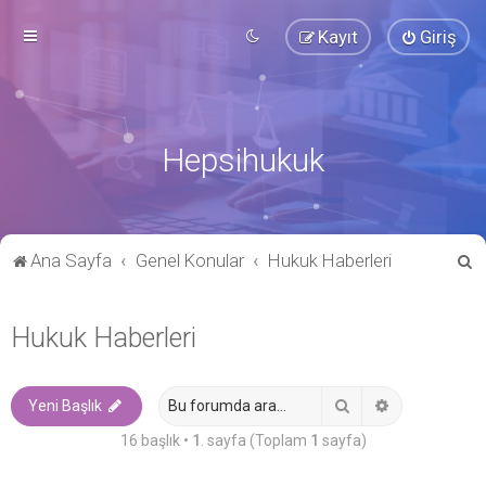
Kayıt
Giriş
Hepsihukuk
A
Ana Sayfa
Genel Konular
Hukuk Haberleri
r
a
Hukuk Haberleri
Ara
Gelişmiş ara
Yeni Başlık
16 başlık •
1
. sayfa (Toplam
1
sayfa)