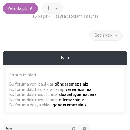
Yeni Başlık
16 başlık •
1
. sayfa (Toplam
1
sayfa)
Geçiş yap
Bilgi
Forum izinleri
Bu foruma yeni başlıklar
gönderemezsiniz
Bu forumdaki başlıklara cevap
veremezsiniz
Bu forumdaki mesajlarınızı
düzenleyemezsiniz
Bu forumdaki mesajlarınızı
silemezsiniz
Bu foruma dosya ekleri
gönderemezsiniz
Ara
Gelişmiş arama