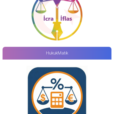
HukukMatik