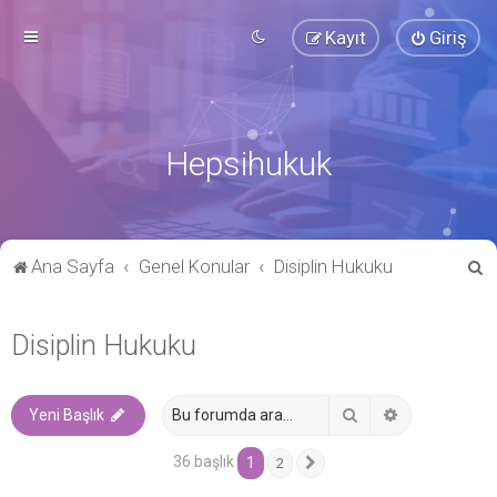
Kayıt
Giriş
Hepsihukuk
A
Ana Sayfa
Genel Konular
Disiplin Hukuku
r
a
Disiplin Hukuku
Ara
Gelişmiş ara
Yeni Başlık
36 başlık
1
2
Sonraki