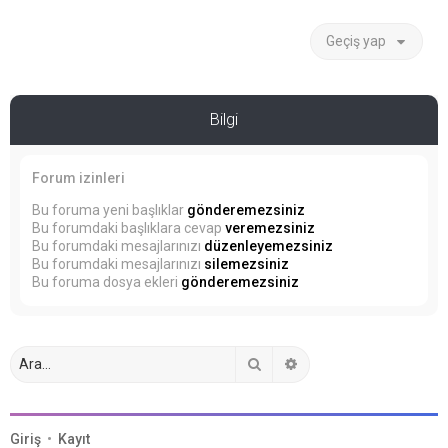
Geçiş yap
Bilgi
Forum izinleri
Bu foruma yeni başlıklar
gönderemezsiniz
Bu forumdaki başlıklara cevap
veremezsiniz
Bu forumdaki mesajlarınızı
düzenleyemezsiniz
Bu forumdaki mesajlarınızı
silemezsiniz
Bu foruma dosya ekleri
gönderemezsiniz
Ara
Gelişmiş arama
Giriş
•
Kayıt