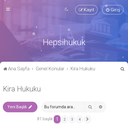
Kayıt
Giriş
Hepsihukuk
A
Ana Sayfa
Genel Konular
Kira Hukuku
r
a
Kira Hukuku
Ara
Gelişmiş ara
Yeni Başlık
81 başlık
1
2
3
4
Sonraki