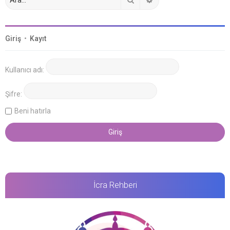
Giriş
•
Kayıt
Kullanıcı adı:
Şifre:
Beni hatırla
İcra Rehberi