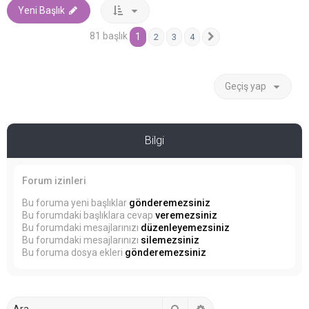
Yeni Başlık
81 başlık
1
2
3
4
Sonraki
Geçiş yap
Bilgi
Forum izinleri
Bu foruma yeni başlıklar
gönderemezsiniz
Bu forumdaki başlıklara cevap
veremezsiniz
Bu forumdaki mesajlarınızı
düzenleyemezsiniz
Bu forumdaki mesajlarınızı
silemezsiniz
Bu foruma dosya ekleri
gönderemezsiniz
Ara
Gelişmiş arama