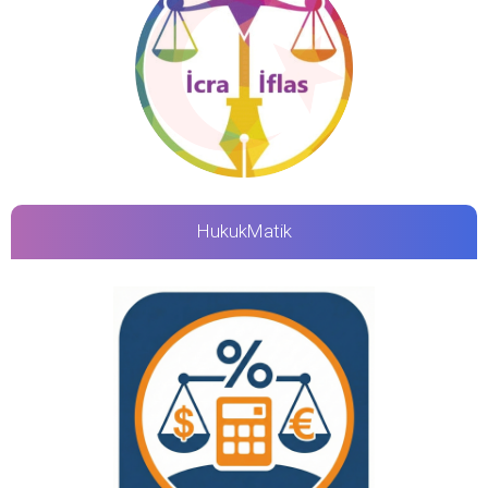
HukukMatik