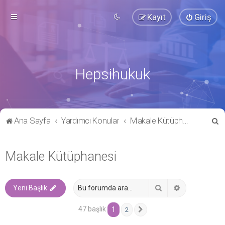
Kayıt
Giriş
Hepsihukuk
A
Ana Sayfa
Yardımcı Konular
Makale Kütüphanesi
r
a
Makale Kütüphanesi
Ara
Gelişmiş ara
Yeni Başlık
47 başlık
1
2
Sonraki