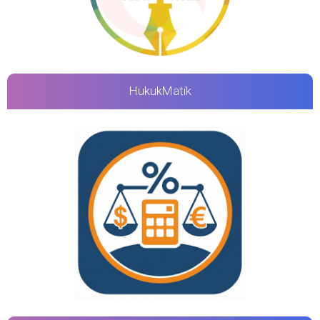
HukukMatik