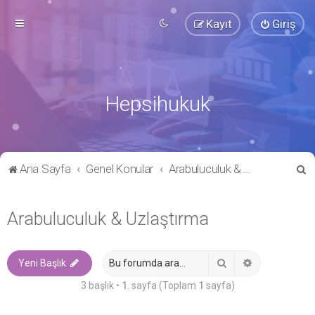
Kayıt
Giriş
Hepsihukuk
A
Ana Sayfa
Genel Konular
Arabuluculuk & Uzlaştırma
r
a
Arabuluculuk & Uzlaştırma
Ara
Gelişmiş ara
Yeni Başlık
3 başlık •
1
. sayfa (Toplam
1
sayfa)