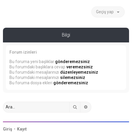
Geçiş yap
Bilgi
Forum izinleri
Bu foruma yeni başlıklar
gönderemezsiniz
Bu forumdaki başlıklara cevap
veremezsiniz
Bu forumdaki mesajlarınızı
düzenleyemezsiniz
Bu forumdaki mesajlarınızı
silemezsiniz
Bu foruma dosya ekleri
gönderemezsiniz
Ara
Gelişmiş arama
Giriş
•
Kayıt