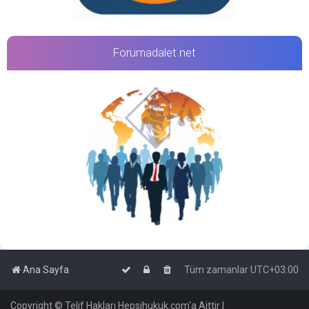
Forumadalet.net
Ana Sayfa
Tüm zamanlar
UTC+03:00
Copyright © Telif Hakları Hepsihukuk.com'a Aittir |