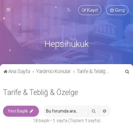
Kayıt
Giriş
Hepsihukuk
A
Ana Sayfa
Yardımcı Konular
Tarife & Tebliğ & Özelge
r
a
Tarife & Tebliğ & Özelge
Ara
Gelişmiş ara
Yeni Başlık
18 başlık •
1
. sayfa (Toplam
1
sayfa)