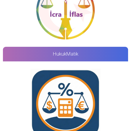
HukukMatik