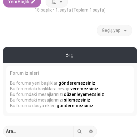
Yeni Başlık
18 başlık •
1
. sayfa (Toplam
1
sayfa)
Geçiş yap
Bilgi
Forum izinleri
Bu foruma yeni başlıklar
gönderemezsiniz
Bu forumdaki başlıklara cevap
veremezsiniz
Bu forumdaki mesajlarınızı
düzenleyemezsiniz
Bu forumdaki mesajlarınızı
silemezsiniz
Bu foruma dosya ekleri
gönderemezsiniz
Ara
Gelişmiş arama