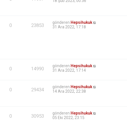
18 Şub 2023, 00:36
gönderen
Hepsihukuk
0
23853
31 Ara 2022, 17:18
gönderen
Hepsihukuk
0
14990
31 Ara 2022, 17:14
gönderen
Hepsihukuk
0
29434
14 Ara 2022, 22:38
gönderen
Hepsihukuk
0
30953
05 Eki 2022, 23:15