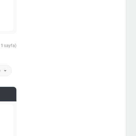
m
1
sayfa)
p