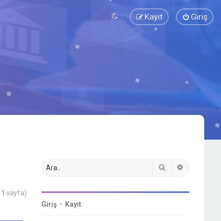
Kayıt
Giriş
Ara
Gelişmiş a
m
1
sayfa)
Giriş
•
Kayıt