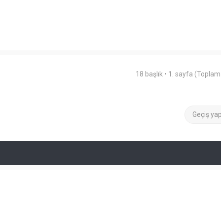
18 başlık •
1
. sayfa (Topla
Geçiş ya