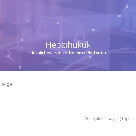
Hepsihukuk
Hukuki Paylaşım ve Tartışma Platformu
Özelge
18 başlık •
1
. sayfa (Topla
şmiş arama