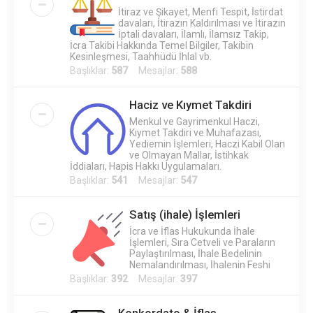
İtiraz ve Şikayet, Menfi Tespit, İstirdat
davaları, İtirazın Kaldırılması ve İtirazın
İptali davaları, İlamlı, İlamsız Takip,
İcra Takibi Hakkında Temel Bilgiler, Takibin
Kesinleşmesi, Taahhüdü İhlal vb.
Başlıklar:
587
Mesajlar:
588
Haciz ve Kıymet Takdiri
Menkul ve Gayrimenkul Haczi,
Kıymet Takdiri ve Muhafazası,
Yediemin İşlemleri, Haczi Kabil Olan
ve Olmayan Mallar, İstihkak
İddiaları, Hapis Hakkı Uygulamaları.
Başlıklar:
541
Mesajlar:
547
Satış (ihale) İşlemleri
İcra ve İflas Hukukunda İhale
İşlemleri, Sıra Cetveli ve Paraların
Paylaştırılması, İhale Bedelinin
Nemalandırılması, İhalenin Feshi
Başlıklar:
392
Mesajlar:
397
Konkordato & İflas