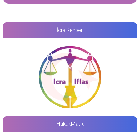
İcra Rehberi
HukukMatik