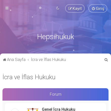
Kayıt
Giriş
Hepsihukuk
A
Ana Sayfa
İcra ve İflas Hukuku
r
a
İcra ve İflas Hukuku
Forum
Genel İcra Hukuku