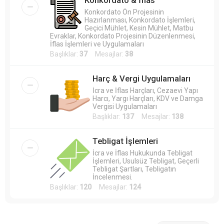
Konkordato Ön Projesinin
Hazırlanması, Konkordato İşlemleri,
Geçici Mühlet, Kesin Mühlet, Matbu
Evraklar, Konkordato Projesinin Düzenlenmesi,
İflas İşlemleri ve Uygulamaları
Başlıklar:
37
Mesajlar:
38
Harç & Vergi Uygulamaları
İcra ve İflas Harçları, Cezaevi Yapı
Harcı, Yargı Harçları, KDV ve Damga
Vergisi Uygulamaları
Başlıklar:
137
Mesajlar:
138
Tebligat İşlemleri
İcra ve İflas Hukukunda Tebligat
İşlemleri, Usulsüz Tebligat, Geçerli
Tebligat Şartları, Tebligatın
İncelenmesi.
Başlıklar:
120
Mesajlar:
124