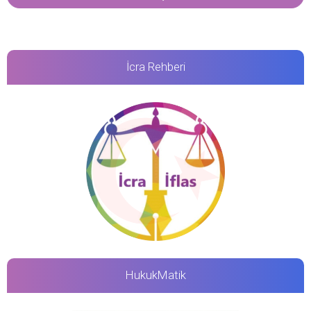
İcra Rehberi
HukukMatik