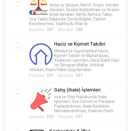
İtiraz ve Şikayet, Menfi Tespit, İstirdat
davaları, İtirazın Kaldırılması ve İtirazın
İptali davaları, İlamlı, İlamsız Takip,
İcra Takibi Hakkında Temel Bilgiler, Takibin
Kesinleşmesi, Taahhüdü İhlal vb.
Başlıklar:
587
Mesajlar:
588
Haciz ve Kıymet Takdiri
Menkul ve Gayrimenkul Haczi,
Kıymet Takdiri ve Muhafazası,
Yediemin İşlemleri, Haczi Kabil Olan
ve Olmayan Mallar, İstihkak
İddiaları, Hapis Hakkı Uygulamaları.
Başlıklar:
541
Mesajlar:
547
Satış (ihale) İşlemleri
İcra ve İflas Hukukunda İhale
İşlemleri, Sıra Cetveli ve Paraların
Paylaştırılması, İhale Bedelinin
Nemalandırılması, İhalenin Feshi
Başlıklar:
392
Mesajlar:
397
Konkordato & İflas