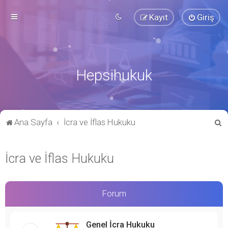
Kayıt
Giriş
Hepsihukuk
A
Ana Sayfa
İcra ve İflas Hukuku
r
a
İcra ve İflas Hukuku
Forum
Genel İcra Hukuku