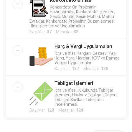
Konkordato Ön Projesinin
Hazırlanması, Konkordato İşlemleri,
Geçici Mühlet, Kesin Mühlet, Matbu
Evraklar, Konkordato Projesinin Düzenlenmesi,
İflas İşlemleri ve Uygulamaları
Başlıklar:
37
Mesajlar:
38
Harç & Vergi Uygulamaları
İcra ve İflas Harçları, Cezaevi Yapı
Harcı, Yargı Harçları, KDV ve Damga
Vergisi Uygulamaları
Başlıklar:
137
Mesajlar:
138
Tebligat İşlemleri
İcra ve İflas Hukukunda Tebligat
İşlemleri, Usulsüz Tebligat, Geçerli
Tebligat Şartları, Tebligatın
İncelenmesi.
Başlıklar:
120
Mesajlar:
124