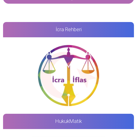
İcra Rehberi
HukukMatik