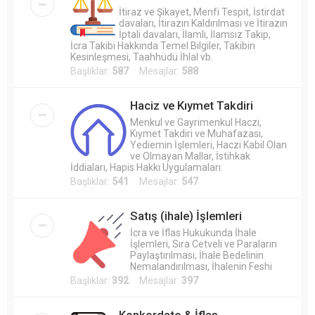
İtiraz ve Şikayet, Menfi Tespit, İstirdat
davaları, İtirazın Kaldırılması ve İtirazın
İptali davaları, İlamlı, İlamsız Takip,
İcra Takibi Hakkında Temel Bilgiler, Takibin
Kesinleşmesi, Taahhüdü İhlal vb.
Başlıklar:
587
Mesajlar:
588
Haciz ve Kıymet Takdiri
Menkul ve Gayrimenkul Haczi,
Kıymet Takdiri ve Muhafazası,
Yediemin İşlemleri, Haczi Kabil Olan
ve Olmayan Mallar, İstihkak
İddiaları, Hapis Hakkı Uygulamaları.
Başlıklar:
541
Mesajlar:
547
Satış (ihale) İşlemleri
İcra ve İflas Hukukunda İhale
İşlemleri, Sıra Cetveli ve Paraların
Paylaştırılması, İhale Bedelinin
Nemalandırılması, İhalenin Feshi
Başlıklar:
392
Mesajlar:
397
Konkordato & İflas