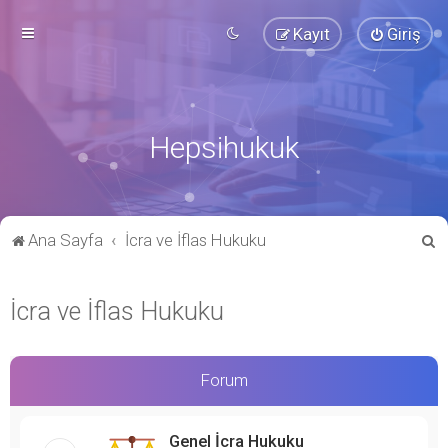
Kayıt
Giriş
Hepsihukuk
A
Ana Sayfa
İcra ve İflas Hukuku
r
a
İcra ve İflas Hukuku
Forum
Genel İcra Hukuku