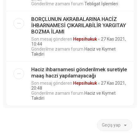
Gönderilme zamanı forum
Tebligat İşlemleri
BORÇLUNUN AKRABALARINA HACİZ
İHBARNAMESİ ÇIKARILABİLİR YARGITAY
BOZMA İLAMI
Son mesaj gönderen
Hepsihukuk
«
27 Kas 2021,
10:44
Gönderilme zamanı forum
Haciz ve Kıymet
Takdiri
Haciz ihbarnamesi gönderilmek suretiyle
maaş haczi yapılamayacağı
Son mesaj gönderen
Hepsihukuk
«
27 Kas 2021,
20:48
Gönderilme zamanı forum
Haciz ve Kıymet
Takdiri
Geçiş yap