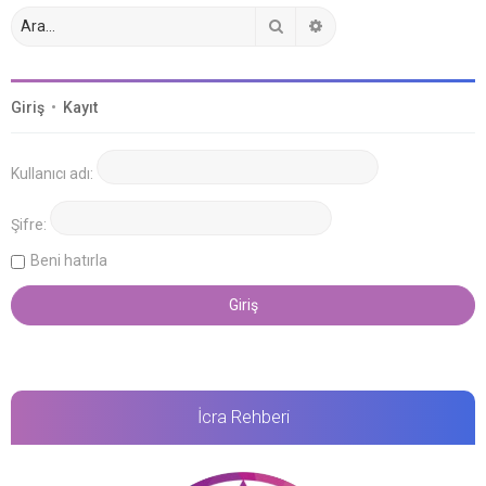
Ara
Gelişmiş arama
Giriş
•
Kayıt
Kullanıcı adı:
Şifre:
Beni hatırla
İcra Rehberi