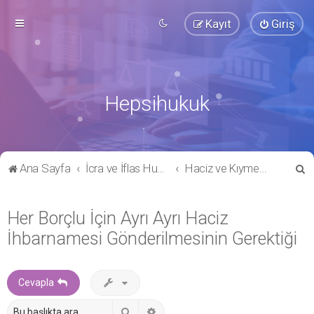
Kayıt
Giriş
Hepsihukuk
A
Ana Sayfa
İcra ve İflas Hukuku
Haciz ve Kıymet Takdiri
r
a
Her Borçlu İçin Ayrı Ayrı Haciz
İhbarnamesi Gönderilmesinin Gerektiği
Cevapla
Ara
Gelişmiş arama