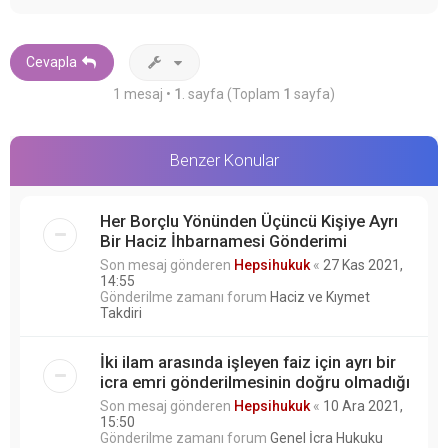
ş
a
d
ö
Cevapla
n
1 mesaj •
1
. sayfa (Toplam
1
sayfa)
Benzer Konular
Her Borçlu Yönünden Üçüncü Kişiye Ayrı
Bir Haciz İhbarnamesi Gönderimi
Son mesaj gönderen
Hepsihukuk
«
27 Kas 2021,
14:55
Gönderilme zamanı forum
Haciz ve Kıymet
Takdiri
İki ilam arasında işleyen faiz için ayrı bir
icra emri gönderilmesinin doğru olmadığı
Son mesaj gönderen
Hepsihukuk
«
10 Ara 2021,
15:50
Gönderilme zamanı forum
Genel İcra Hukuku