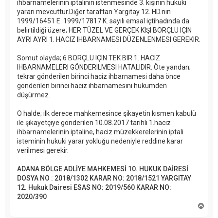
ihbarnamelerinin iptalinin istenmesinde 3. kişinin hukuki
yararı mevcuttur.Diğer taraftan Yargıtay 12. HD.nin
1999/16451 E. 1999/17817 K. sayılı emsal içtihadında da
belirtildiği üzere; HER TÜZEL VE GERÇEK KIŞI BORÇLU IÇIN
AYRI AYRI 1. HACIZ IHBARNAMESI DÜZENLENMESI GEREKIR.
Somut olayda; 6 BORÇLU IÇIN TEK BIR 1. HACIZ
IHBARNAMELERI GÖNDERILMESI HATALIDIR. Öte yandan;
tekrar gönderilen birinci haciz ihbarnamesi daha önce
gönderilen birinci haciz ihbarnamesini hükümden
düşürmez.
O halde; ilk derece mahkemesince şikayetin kısmen kabulü
ile şikayetçiye gönderilen 10.08.2017 tarihli 1.haciz
ihbarnamelerinin iptaline, haciz müzekkerelerinin iptali
isteminin hukuki yarar yokluğu nedeniyle reddine karar
verilmesi gerekir.
ADANA BÖLGE ADLİYE MAHKEMESİ 10. HUKUK DAİRESİ
DOSYA NO : 2018/1302 KARAR NO: 2018/1521 YARGITAY
12. Hukuk Dairesi ESAS NO: 2019/560 KARAR NO:
2020/390
B
a