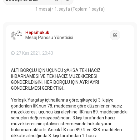
1 mesaj •
1
. sayfa (Toplam
1
sayfa)
Hepsihukuk
Alıntı
Mesaj Panosu Yöneticisi
27 Kas 2021, 20:43
ALTI BORÇLU IÇIN ÜÇÜNCÜ ŞAHSA TEK HACIZ
IHBARNAMESI VE TEK HACIZ MÜZEKKERESI
GÖNDERILDIĞINI, HER BORÇLU IÇIN AYRI AYRI
GÖNDERILMESI GEREKTIĞI...
Yerleşik Yargıtay içtihatlarına göre; şikayetçi 3. kişiye
gönderilen İİK.nun 78. maddesine göre düzenlenen haciz
müzekkeresi, üçüncü kişi aleyhine İİK'nun 89. maddesindeki
sonuçları doğurmayacağından, 3.kişi tarafından haciz
müzekkeresinin iptalinin istenmesinde hukuki yarar
bulunmamaktadır. Ancak İİK.nun 89/4. ve 338. maddeleri
dikkate alındığında 3. kişi tarafından 1. haciz