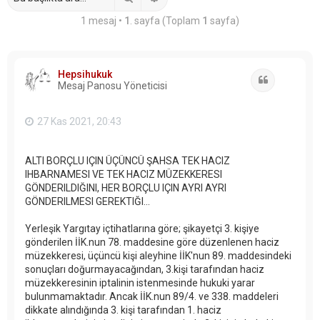
1 mesaj •
1
. sayfa (Toplam
1
sayfa)
Hepsihukuk
Alıntı
Mesaj Panosu Yöneticisi
27 Kas 2021, 20:43
ALTI BORÇLU IÇIN ÜÇÜNCÜ ŞAHSA TEK HACIZ
IHBARNAMESI VE TEK HACIZ MÜZEKKERESI
GÖNDERILDIĞINI, HER BORÇLU IÇIN AYRI AYRI
GÖNDERILMESI GEREKTIĞI...
Yerleşik Yargıtay içtihatlarına göre; şikayetçi 3. kişiye
gönderilen İİK.nun 78. maddesine göre düzenlenen haciz
müzekkeresi, üçüncü kişi aleyhine İİK'nun 89. maddesindeki
sonuçları doğurmayacağından, 3.kişi tarafından haciz
müzekkeresinin iptalinin istenmesinde hukuki yarar
bulunmamaktadır. Ancak İİK.nun 89/4. ve 338. maddeleri
dikkate alındığında 3. kişi tarafından 1. haciz