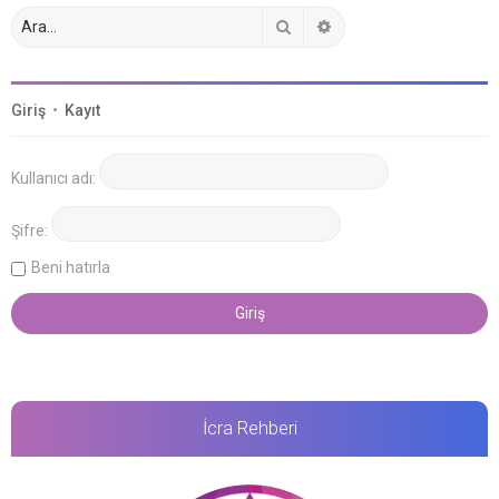
Ara
Gelişmiş arama
Giriş
•
Kayıt
Kullanıcı adı:
Şifre:
Beni hatırla
İcra Rehberi