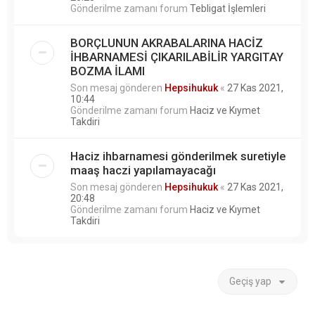
Gönderilme zamanı forum
Tebligat İşlemleri
BORÇLUNUN AKRABALARINA HACİZ
İHBARNAMESİ ÇIKARILABİLİR YARGITAY
BOZMA İLAMI
Son mesaj gönderen
Hepsihukuk
«
27 Kas 2021,
10:44
Gönderilme zamanı forum
Haciz ve Kıymet
Takdiri
Haciz ihbarnamesi gönderilmek suretiyle
maaş haczi yapılamayacağı
Son mesaj gönderen
Hepsihukuk
«
27 Kas 2021,
20:48
Gönderilme zamanı forum
Haciz ve Kıymet
Takdiri
Geçiş yap