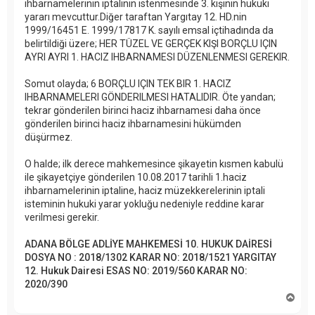
ihbarnamelerinin iptalinin istenmesinde 3. kişinin hukuki
yararı mevcuttur.Diğer taraftan Yargıtay 12. HD.nin
1999/16451 E. 1999/17817 K. sayılı emsal içtihadında da
belirtildiği üzere; HER TÜZEL VE GERÇEK KIŞI BORÇLU IÇIN
AYRI AYRI 1. HACIZ IHBARNAMESI DÜZENLENMESI GEREKIR.
Somut olayda; 6 BORÇLU IÇIN TEK BIR 1. HACIZ
IHBARNAMELERI GÖNDERILMESI HATALIDIR. Öte yandan;
tekrar gönderilen birinci haciz ihbarnamesi daha önce
gönderilen birinci haciz ihbarnamesini hükümden
düşürmez.
O halde; ilk derece mahkemesince şikayetin kısmen kabulü
ile şikayetçiye gönderilen 10.08.2017 tarihli 1.haciz
ihbarnamelerinin iptaline, haciz müzekkerelerinin iptali
isteminin hukuki yarar yokluğu nedeniyle reddine karar
verilmesi gerekir.
ADANA BÖLGE ADLİYE MAHKEMESİ 10. HUKUK DAİRESİ
DOSYA NO : 2018/1302 KARAR NO: 2018/1521 YARGITAY
12. Hukuk Dairesi ESAS NO: 2019/560 KARAR NO:
2020/390
B
a