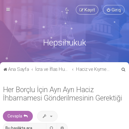
Kayıt
Giriş
Hepsihukuk
A
Ana Sayfa
İcra ve İflas Hukuku
Haciz ve Kıymet Takdiri
r
a
Her Borçlu İçin Ayrı Ayrı Haciz
İhbarnamesi Gönderilmesinin Gerektiği
Cevapla
Ara
Gelişmiş arama