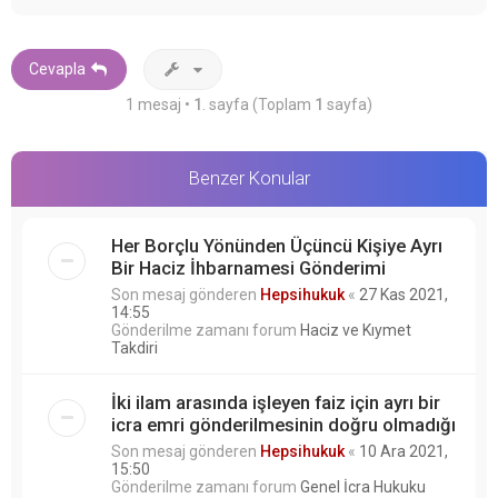
ş
a
d
ö
Cevapla
n
1 mesaj •
1
. sayfa (Toplam
1
sayfa)
Benzer Konular
Her Borçlu Yönünden Üçüncü Kişiye Ayrı
Bir Haciz İhbarnamesi Gönderimi
Son mesaj gönderen
Hepsihukuk
«
27 Kas 2021,
14:55
Gönderilme zamanı forum
Haciz ve Kıymet
Takdiri
İki ilam arasında işleyen faiz için ayrı bir
icra emri gönderilmesinin doğru olmadığı
Son mesaj gönderen
Hepsihukuk
«
10 Ara 2021,
15:50
Gönderilme zamanı forum
Genel İcra Hukuku